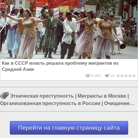
Как в СССР власть решала проблему мигрантов из
Средней Азии
5 461
14
Этническая преступность
|
Мигранты в Москве
|
Организованная преступность в России
|
Очищение
России
|
Россия и Евразия
|
Власть в РФ
|
Пятая
колонна в России
Перейти на главную страницу сайта