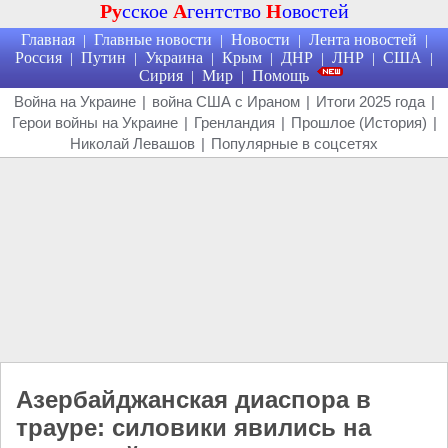
Ру
сское
А
гентство
Н
овостей
Главная
Главные новости
Новости
Лента новостей
|
|
|
|
Россия
Путин
Украина
Крым
ДНР
ЛНР
США
|
|
|
|
|
|
|
Сирия
Мир
Помощь
|
|
Война на Украине
|
война США с Ираном
|
Итоги 2025 года
|
Герои войны на Украине
|
Гренландия
|
Прошлое (История)
|
Николай Левашов
|
Популярные в соцсетях
Азербайджанская диаспора в
трауре: силовики явились на