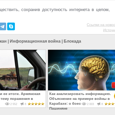
ществить, сохранив доступность интернета в целом,
Ссылки на новос
Источн
жан
|
Информационная война
|
Блокада
и ее итоги. Армянская
Как анализировать информацию.
 тему поражения в
Объяснение на примере войны в
Карабахе: о боеспособности и
2 552
8
2 003
8
Пашиняне