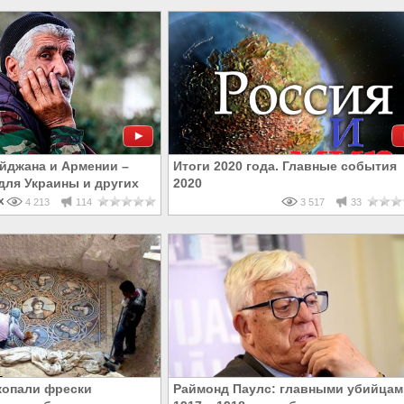
йджана и Армении –
Итоги 2020 года. Главные события
для Украины и других
2020
х республик
4 213
114
3 517
33
копали фрески
Раймонд Паулс: главными убийцам