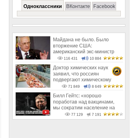
Одноклассники
ВКонтакте
Facebook
Майдана не было. Было
вторжение США:
американский экс-министр
написал открытое пись
116 431
10 884
Доктор химических наук
заявил, что россиян
подвергают химическому
геноциду
71 849
8 649
Билл Гейтс: «хорошо
поработав над вакцинами,
мы сократим население на
10-15%»
77 129
7 191