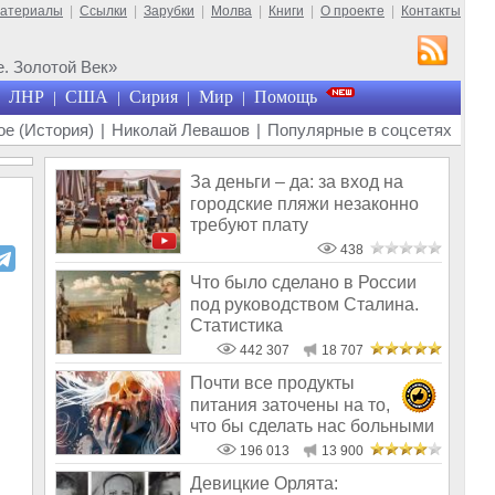
материалы
|
Ссылки
|
Зарубки
|
Молва
|
Книги
|
О проекте
|
Контакты
. Золотой Век»
ЛНР
США
Сирия
Мир
Помощь
|
|
|
|
е (История)
|
Николай Левашов
|
Популярные в соцсетях
За деньги – да: за вход на
городские пляжи незаконно
требуют плату
438
Что было сделано в России
под руководством Сталина.
Статистика
442 307
18 707
Почти все продукты
питания заточены на то,
что бы сделать нас больными
и бесплодным
196 013
13 900
Девицкие Орлята: