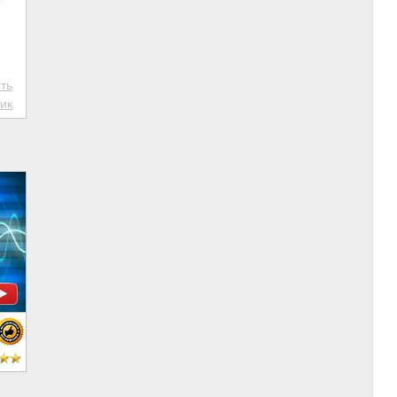
ть
ик