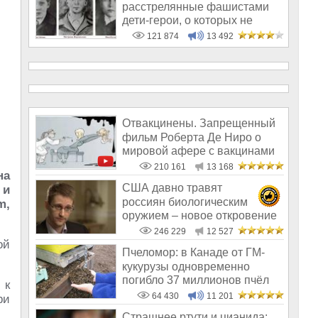
расстрелянные фашистами
дети-герои, о которых не
рассказывают в шк
121 874
13 492
Отвакцинены. Запрещенный
фильм Роберта Де Ниро о
мировой афере с вакцинами
210 161
13 168
на
США давно травят
 и
россиян биологическим
m,
оружием – новое откровение
Эдварда Сноудена
246 229
12 527
ой
Пчеломор: в Канаде от ГМ-
кукурузы одновременно
погибло 37 миллионов пчёл
 к
64 430
11 201
ри
Страшнее ртути и цианида: