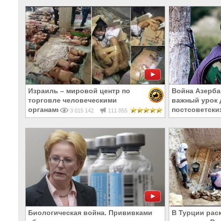
Израиль – мировой центр по
Война Азерба
торговле человеческими
важный урок 
органами
постсоветски
3 015 142
111 055
Биологическая война. Прививками
В Турции рас