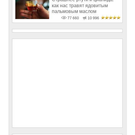
как нас травят ядовитым
пальмовым маслом
77 660
10 996