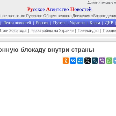
Дополнительные 
Ру
сское
А
гентство
Н
овостей
ое агентство Русского Общественного Движения «Возрождение
Лента новостей
Россия
Путин
Украина
Крым
ДНР
|
|
|
|
|
|
|
Итоги 2025 года
|
Герои войны на Украине
|
Гренландия
|
Прошло
нную блокаду внутри страны