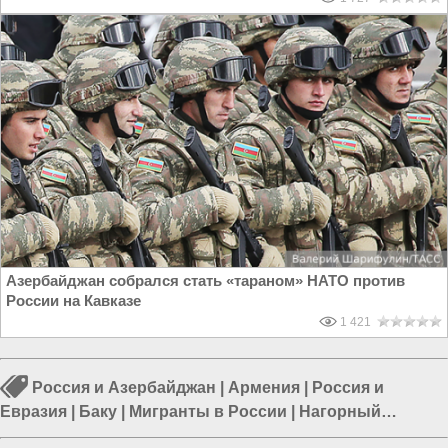
Азербайджан собрался стать «тараном» НАТО против
России на Кавказе
1 421
Россия и Азербайджан
|
Армения
|
Россия и
Евразия
|
Баку
|
Мигранты в России
|
Нагорный
Карабах
|
Ильхам Алиев