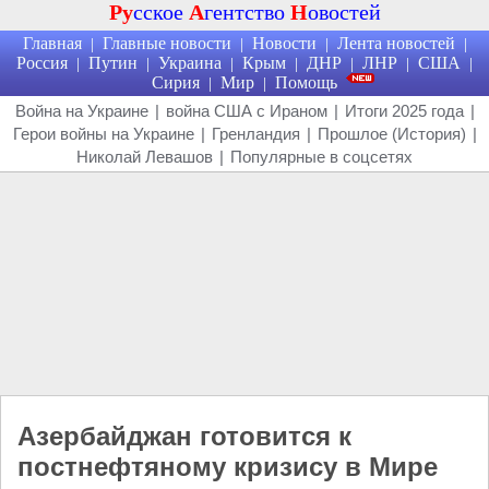
Ру
сское
А
гентство
Н
овостей
Главная
Главные новости
Новости
Лента новостей
|
|
|
|
Россия
Путин
Украина
Крым
ДНР
ЛНР
США
|
|
|
|
|
|
|
Сирия
Мир
Помощь
|
|
Война на Украине
|
война США с Ираном
|
Итоги 2025 года
|
Герои войны на Украине
|
Гренландия
|
Прошлое (История)
|
Николай Левашов
|
Популярные в соцсетях
Азербайджан готовится к
постнефтяному кризису в Мире