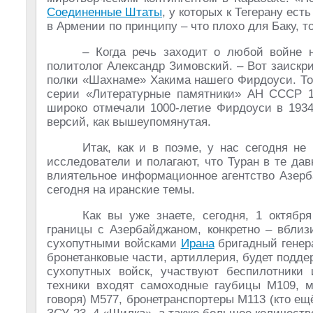
Соединенные Штаты
, у которых к Тегерану ес
в Армении по принципу – что плохо для Баку, т
– Когда речь заходит о любой войне н
политолог Александр Зимовский. – Вот заискр
полки «Шахнаме» Хакима нашего Фирдоуси. Тол
серии «Литературные памятники» АН СССР 19
широко отмечали 1000-летие Фирдоуси в 1934
версий, как вышеупомянутая.
Итак, как и в поэме, у нас сегодня не
исследователи и полагают, что Туран в те да
влиятельное информационное агентство Азерб
сегодня на иранские темы.
Как вы уже знаете, сегодня, 1 октябр
границы с Азербайджаном, конкретно – вбли
сухопутными войсками
Ирана
бригадный генер
бронетанковые части, артиллерия, будет подд
сухопутных войск, участвуют беспилотники
техники входят самоходные гаубицы М109, 
говоря) М577, бронетранспортеры М113 (кто ещ