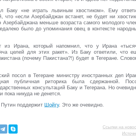
л Баку «не играть львиным хвостиком». Ему ответ
 что «если Азербайджан встанет, не будет ни хвостик
го Азербайджана меньше возраста самого молодого чле
недалеко было до упоминания овец в контексте народн
т из Ирана, который напомнил, что у Ирана «тыся
ча целей для этих ракет». Из Баку ответили, что е
акистана (почему Пакистана?!) будет в Тегеране. Слово
ский посол в Тегеране министру иностранных дел Ира
дная публичная риторика была сдержанной. Пос
дарственных консультаций Баку и Тегерана. Но очевидн
 пока никуда не денется.
? Путин поддержит
Шойгу
. Это же очевидно.
Ссылки на новос
Источн