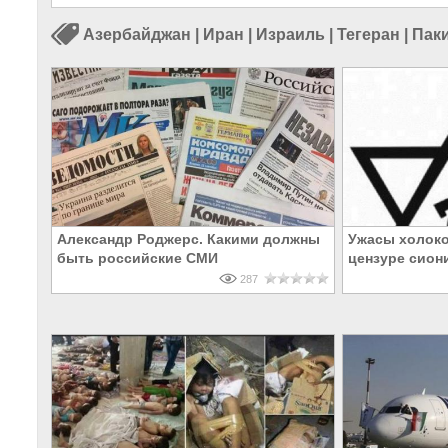
Азербайджан
|
Иран
|
Израиль
|
Тегеран
|
Пак
Александр Роджерс. Какими должны
Ужасы холоко
быть российские СМИ
цензуре сион
287