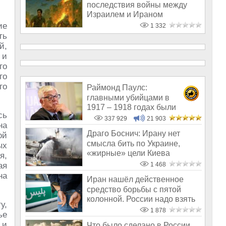
последствия войны между
Израилем и Ираном
ие
1 332
ть
й,
 и
го
го
го
Раймонд Паулс:
главными убийцами в
1917 – 1918 годах были
сь
латыши и евреи, а не русс
337 929
21 903
на
Драго Боснич: Ирану нет
ой
смысла бить по Украине,
ых
«жирные» цели Киева
я,
находятся у нег
ая
1 468
на
Иран нашёл действенное
средство борьбы с пятой
колонной. России надо взять
у,
на замет
1 878
ье
 и
Что было сделано в России