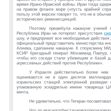
время Ирано-Иракской войны. Иран тогда одер
на правом фланге море («пусть крайний спра
пользу этой версии говорит то, что не в обыч
исторических реминисценций.
Поэтому преамбула накануне учений б
Республика Иран не потерпит присутствия
сио
шоу, и предпримет все необходимые действия 
официальный представитель министерства ино
Алиева, сделанное накануне. К споуксмену 
КСИР бригадный генерал Мохаммад Пакпур, в
чтобы его соседи стали убежищем и базой дл
агрессивных действий против Республики».
У Израиля действительно более чем 
оцениваются не в один десяток миллиардо
израильских станций электронной разведк
упакованную эскадрилью имени товарища ЦАХ
мечта.
Не удивительно, что Тегеран посоветовал
Что до квасного/фисташкового/кизилового