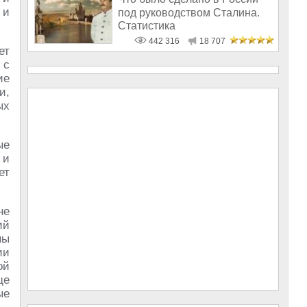
 и
под руководством Сталина.
Статистика
442 316
18 707
ет
 с
ие
и,
ых
ые
 и
ет
не
ий
ны
ии
ой
ще
ые