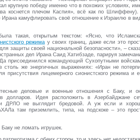
жал крупную победу именно что в похожих условиях, им
ва коснется плечом Каспия», всё как по Шлиффену).
ае Ирана камуфлировать своё отношение к Израилю в ви
ыла такая, открытым текстом: «Ясно, что Исламск
нистского режима
у своих границ, даже если это прос
для защиты своей национальной безопасности», – сказ
странных дел Ирана Саид Хатибзаде, парируя замечан
МИДа присоединился командующий Сухопутными войска
 столь же энергичных выражениях: «Иран не потерпи
я присутствия лицемерного сионистского режима и е
тесные деловые и военные отношения с Баку, и о
в долларов. Идея расположить в Азербайджане се
и и ДРЛО не выглядит бредовой. А уж если и хоро
АЛа там приземлить, типа, на подскоке – это прос
 Баку не ломать игрушек.
 патриотизма с обеих сторон, то и здесь нет недостатка