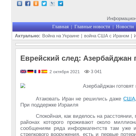
Информационн
Главная
Главные новости
Новости
|
|
Актуально:
Война на Украине
|
война США с Ираном
|
Еврейский след: Азербайджан 
3 041
2 октября 2021
Атаковать Иран не решились даже
США
При поддержке Израиля
Спокойная, как виделось на расстоянии
районах которого проживают около миллион
сообщениям ряда информагентств там уже и
стрелкового вооружения, есть и первые потер