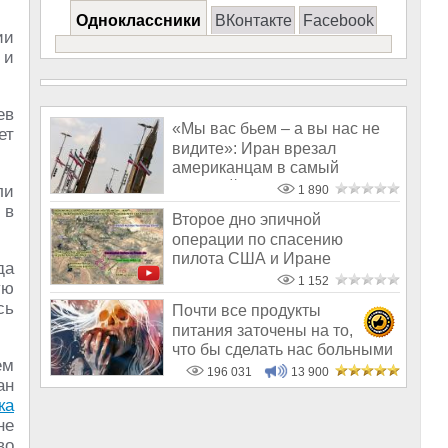
Одноклассники
ВКонтакте
Facebook
ии
 и
ев
«Мы вас бьем – а вы нас не
ет
видите»: Иран врезал
американцам в самый
большой глаз
ли
1 890
 в
Второе дно эпичной
операции по спасению
пилота США и Иране
да
1 152
ую
сь
Почти все продукты
питания заточены на то,
что бы сделать нас больными
ем
и бесплодным
196 031
13 900
ан
ка
не
во