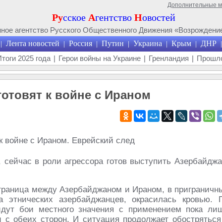
Дополнительные 
Ру
сское
А
гентство
Н
овостей
ое агентство Русского Общественного Движения «Возрождение
Лента новостей
Россия
Путин
Украина
Крым
ДНР
|
|
|
|
|
|
|
Итоги 2025 года
|
Герои войны на Украине
|
Гренландия
|
Прошло
готовят к войне с Ираном
, сейчас в роли агрессора готов выступить Азербайджа
, граница между Азербайджаном и Ираном, в приграничн
а этнических азербайджанцев, окрасилась кровью. 
дут бои местного значения с применением пока ли
и с обеих сторон. И ситуация продолжает обостряться