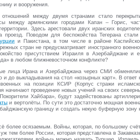
хнику и вооружения.
 отношений между двумя странами стало перекрыт
сы между армянскими городами Капан – Горис, час
территории. Здесь арестовали двух иранских водителе
а проезд. Поводом для беспокойства Тегерана стали
урции
и Пакистана, в том числе в районе Каспийско
брежных стран не предусматривает иностранного военно
покойство присутствием Израиля в Азербайджане и е
леда» в любом ближневосточном конфликте?
ые лица Ирана и Азербайджана через СМИ обменяли
 и до выкладывания на стол «козырных карт». В ответ 
 военных на позиции КСИР (Корпус стражи исламск
ря начинают проведение новых учений на своих северн
«Покорители Хайбара», будут задействованы артиллери
аты
и вертолёты. По сути это достаточно мощная военн
ербайджанскую границу и создать некую буферную зону 
сё более осязаемым. Войны, которая, по большому счёт
 уж тем более России, которая представлена в Закавказ
оджигателями войны» можно назвать Турцию, Израиль