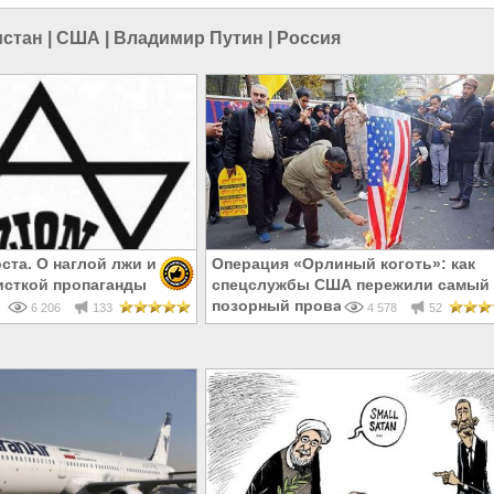
истан
|
США
|
Владимир Путин
|
Россия
ста. О наглой лжи и
Операция «Орлиный коготь»: как
исткой пропаганды
спецслужбы США пережили самый
позорный провал в истории
6 206
133
4 578
52