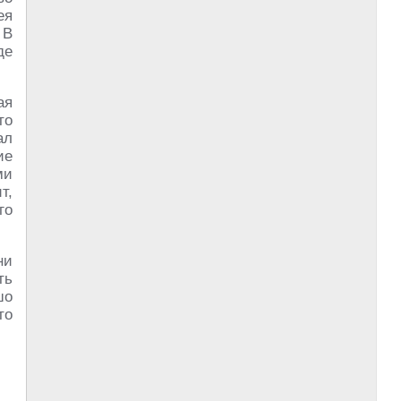
ея
 В
де
ая
то
ал
ие
ми
т,
го
ни
ть
шо
то
.