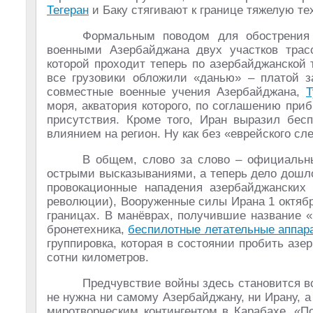
Тегеран
и Баку стягивают к границе тяжелую те
Формальным поводом для обострения
военными Азербайджана двух участков трас
которой проходит теперь по азербайджанской 
все грузовики обложили «данью» – платой з
совместные военные учения Азербайджана,
Т
моря, акватория которого, по соглашению при
присутствия. Кроме того, Иран выразил бес
влиянием на регион. Ну как без «еврейского с
В общем, слово за слово – официальн
острыми высказываниями, а теперь дело дошло
провокационные нападения азербайджанских
революции), Вооруженные силы Ирана 1 октяб
границах. В манёврах, получившие название 
бронетехника,
беспилотные летательные аппар
группировка, которая в состоянии пробить аз
сотни километров.
Предчувствие войны здесь становится в
не нужна ни самому Азербайджану, ни Ирану, а
миротворческим контингентом в Карабахе. «П