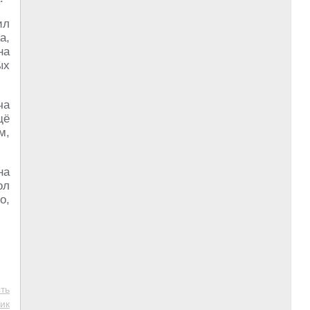
ил
а,
на
ых
ча
щё
м,
на
ол
о,
ть
ик