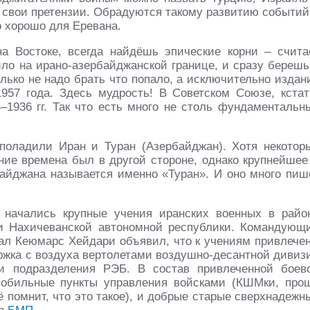
ть свои претензии. Обрадуются такому развитию событий
о хорошо для Еревана.
а Востоке, всегда найдёшь эпические корни – счита
ило на ирано-азербайджанской границе, и сразу берешь
ько не надо брать что попало, а исключительно издан
57 года. Здесь мудрость! В Советском Союзе, кстат
–1936 гг. Так что есть много не столь фундаментальн
 поладили Иран и Туран (Азербайджан). Хотя некотор
вние времена был в другой стороне, однако крупнейшее
айджана называется именно «Туран». И оно много пиш
я начались крупные учения иранских военных в райо
зи Нахичеванской автономной республики. Командующ
ал Кеюмарс Хейдари объявил, что к учениям привлече
ержка с воздуха вертолетами воздушно-десантной дивиз
 и подразделения РЭБ. В состав привлеченной боев
мобильные пункты управления войсками (КШМки, про
ё помнит, что это такое), и добрые старые сверхнадежн