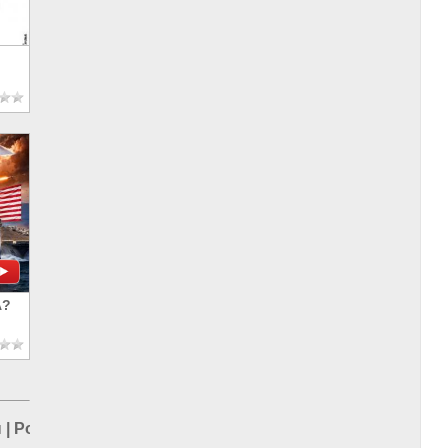
А?
н
|
Россия и Турция