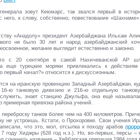
во
БМП
.
 генерала зовут Кеюмарс, так звался первый в истор
 него, к слову, собственно, повествование «Шахнаме»
нтству «Анадолу» президент Азербайджана Ильхам Али
акого не было 30 лет и народ азербайджанский хоч
 неосвоенное, желание выглядит естественно и законно.
 что с 20 сентября в самой Нахичеванской АР ш
 а еще турецкие моряки привлекались к действиям
то первый начал?» относится к дискуссионным.
тся на иранскую провинцию Западный Азербайджан, ку
 16-ю танковую дивизию и 216-ю отдельную танков
послужить, знает станцию Джульфа, она ещё называла
 примерная привязка района учений.
 переброску танков более чем на 400 километров. Прич
ку не устроишь. Кстати, о Прохоровке. Свои учения Ир
написали, что это, мол, отсылка к походу арабов
проро
7 году Хиджры (628 год н.э.). Но, во-первых, персы – 
од сочинить название – Хейбарская операция 1984 года 