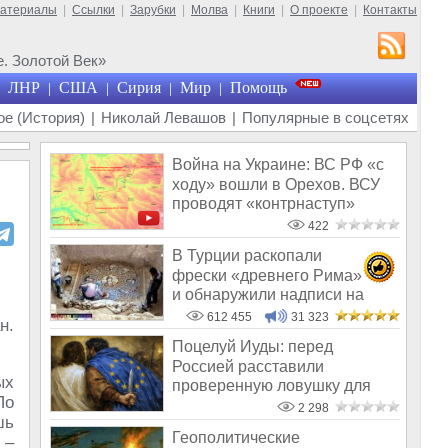
материалы
|
Ссылки
|
Зарубки
|
Молва
|
Книги
|
О проекте
|
Контакты
. Золотой Век»
ЛНР
США
Сирия
Мир
Помощь
|
|
|
|
е (История)
|
Николай Левашов
|
Популярные в соцсетях
Война на Украине: ВС РФ «с
ходу» вошли в Орехов. ВСУ
проводят «контрнаступ»
422
В Турции раскопали
фрески «древнего Рима»
и обнаружили надписи на
Русском!
612 455
31 323
н.
Поцелуй Иуды: перед
Россией расставили
ых
проверенную ловушку для
По
простаков
2 298
шь
Геополитические
 –