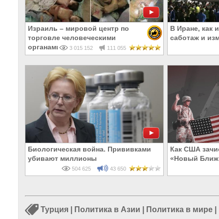
Израиль – мировой центр по
В Иране, как 
торговле человеческими
саботаж и из
органами
3 015 152
111 055
Биологическая война. Прививками
Как США зачи
убивают миллионы
«Новый Ближ
504 625
43 650
Турция
|
Политика в Азии
|
Политика в мире
|