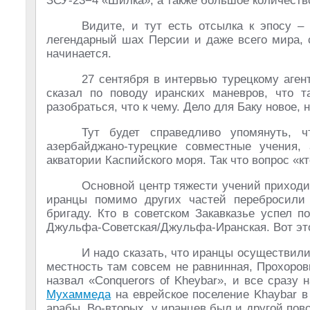
ЗСУ-23−4 «Шилка», а также большое количест
Видите, и тут есть отсылка к эпосу –
легендарный шах Персии и даже всего мира, с
начинается.
27 сентября в интервью турецкому аге
сказал по поводу иранских маневров, что т
разобраться, что к чему. Дело для Баку новое,
Тут будет справедливо упомянуть,
азербайджано-турецкие совместные учения,
акватории Каспийского моря. Так что вопрос «к
Основной центр тяжести учений приходи
иранцы помимо других частей перебросили
бригаду. Кто в советском Закавказье успел 
Джульфа-Советская/Джульфа-Иранская. Вот это
И надо сказать, что иранцы осуществили
местность там совсем не равнинная, Прохоров
назвал «Conquerors of Kheybar», и все сразу 
Мухаммеда
на еврейское поселение Khaybar в 
арабы. Во-вторых, у иранцев был и другой пов