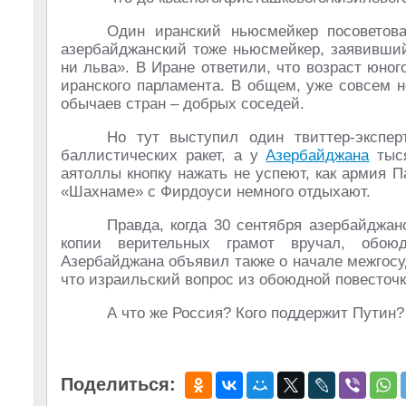
Один иранский ньюсмейкер посоветова
азербайджанский тоже ньюсмейкер, заявивший,
ни льва». В Иране ответили, что возраст юно
иранского парламента. В общем, уже совсем 
обычаев стран – добрых соседей.
Но тут выступил один твиттер-экспер
баллистических ракет, а у
Азербайджана
тыся
аятоллы кнопку нажать не успеют, как армия П
«Шахнаме» с Фирдоуси немного отдыхают.
Правда, когда 30 сентября азербайджан
копии верительных грамот вручал, обою
Азербайджана объявил также о начале межгосу
что израильский вопрос из обоюдной повесточки
А что же Россия? Кого поддержит Путин
Поделиться: