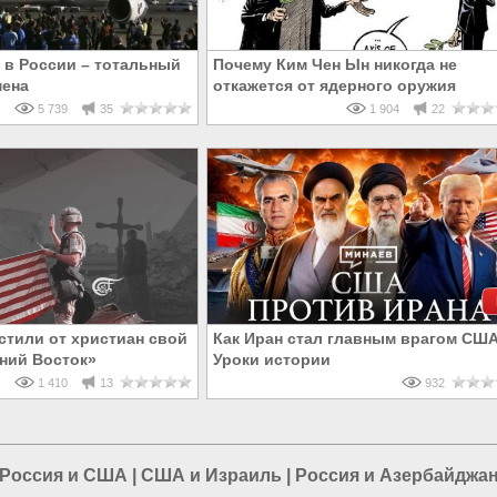
и в России – тотальный
Почему Ким Чен Ын никогда не
мена
откажется от ядерного оружия
5 739
35
1 904
22
стили от христиан свой
Как Иран стал главным врагом СШ
ний Восток»
Уроки истории
1 410
13
932
Россия и США
|
США и Израиль
|
Россия и Азербайджа