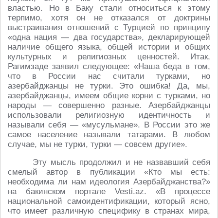
властью. Но в Баку стали относиться к этому
терпимо, хотя он не отказался от доктрины
выстраивания отношений с Турцией по принципу
«одна нация — два государства», декларирующей
наличие общего языка, общей истории и общих
культурных и религиозных ценностей. Итак,
Рагимзаде заявил следующее: «Наша беда в том,
что в России нас считали турками, но
азербайджанцы не турки. Это ошибка! Да, мы,
азербайджанцы, имеем общие корни с турками, но
народы — совершенно разные. Азербайджанцы
использовали религиозную идентичность и
называли себя — «мусульмане». В России это же
самое население называли татарами. В любом
случае, мы не турки, турки — совсем другие».
Эту мысль продолжил и не назвавший себя
смелый автор в публикации «Кто мы есть:
необходима ли нам идеология Азербайджанства?»
на бакинском портале Vesti.az. «В процессе
национальной самоидентификации, который ясно,
что имеет различную специфику в странах мира,