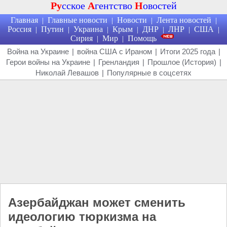
Ру
сское
А
гентство
Н
овостей
Главная
Главные новости
Новости
Лента новостей
|
|
|
|
Россия
Путин
Украина
Крым
ДНР
ЛНР
США
|
|
|
|
|
|
|
Сирия
Мир
Помощь
|
|
Война на Украине
|
война США с Ираном
|
Итоги 2025 года
|
Герои войны на Украине
|
Гренландия
|
Прошлое (История)
|
Николай Левашов
|
Популярные в соцсетях
Азербайджан может сменить
идеологию тюркизма на