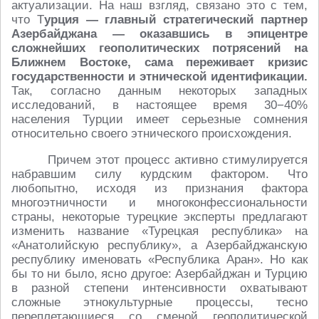
актуализации. На наш взгляд, связано это с тем,
что Т
урция — главный стратегический партнер
Азербайджана — оказавшись в эпицентре
сложнейших геополитических потрясений на
Ближнем Востоке, сама переживает кризис
государственности и этнической идентификации.
Так, согласно данным некоторых западных
исследований, в настоящее время 30−40%
населения Турции имеет серьезные сомнения
относительно своего этнического происхождения.
Причем этот процесс активно стимулируется
набравшим силу курдским фактором. Что
любопытно, исходя из признания фактора
многоэтничности и многоконфессиональности
страны, некоторые турецкие эксперты предлагают
изменить название «Турецкая республика» на
«Анатолийскую республику», а Азербайджанскую
республику именовать «Республика Аран». Но как
бы то ни было, ясно другое: Азербайджан и Турцию
в разной степени интенсивности охватывают
сложные этнокультурные процессы, тесно
переплетающиеся со сменой геополитической