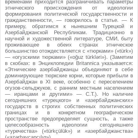
временами приходится разграничивать параметры
этнического происхождения от идеологии
формирования политической государственности и
гражданственности, — говорилось в статье. — К
примеру, обратимся к нынешним Турецкой и
Азербайджанской Республикам. Традиционно в
научной и художественной литературе, СМИ, быту
проживающее в обеих странах этническое
большинство отождествляется с «тюрками» («türk»)
— «огузскими тюрками» («oğuz türkləri»). (Заметим
в скобках: в Энциклопедии Britannica указывается:
«Этнические азербайджанцы объединяют в себе
доминирующие тюркские корни, которые прибыли в
Азербайджан в XI веке, особенно с переселением
огузов-сельджуков, с ранним местным населением
— иранцами и другими» — С.Т.). Но наличие
сегодняшних «турецкого» и «азербайджанских»
государств в строгих собственных политических
границах и в конкретном географическом
пространстве предопределяет сущность, а также
целесообразность идеологии сегодняшнего
«туречества» («türkçülük») и «азербайджанства»
(«azərbaycançılıq»).