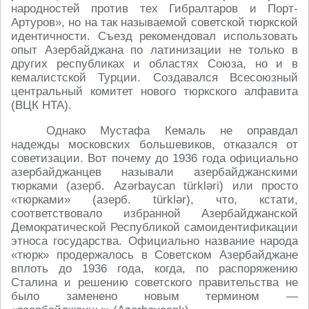
народностей против тех Гибралтаров и Порт-
Артуров», но на так называемой советской тюркской
идентичности. Съезд рекомендовал использовать
опыт Азербайджана по латинизации не только в
других республиках и областях Союза, но и в
кемалистской Турции. Создавался Всесоюзный
центральный комитет нового тюркского алфавита
(ВЦК HTA).
Однако Мустафа Кемаль не оправдал
надежды московских большевиков, отказался от
советизации. Вот почему до 1936 года официально
азербайджанцев называли азербайджанскими
тюрками (азерб. Azərbaycan türkləri) или просто
«тюрками» (азерб. türklər), что, кстати,
соответствовало избранной Азербайджанской
Демократической Республикой самоидентификации
этноса государства. Официально название народа
«тюрк» продержалось в Советском Азербайджане
вплоть до 1936 года, когда, по распоряжению
Сталина и решению советского правительства не
было заменено новым термином —