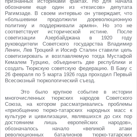
признанных историками фактах. Но для начала
обозначим еще один из «тезисов» депутата
Рагимзаде. В своем интервью он утверждает, что
«большевики продолжили дореволюционную
политику и поддерживали армян». Но это не
соответствует исторической истине. После
советизации Азербайджана в 1920 году
руководители Советского государства Владимир
Ленин, Лев Троцкий и Иосиф Сталин ставили цель
советизировать и возглавляемую тогда Мустафой
Кемалем Турцию, объединить две республики и
создать Тюркскую советскую федерацию. В Баку с
26 февраля по 5 марта 1926 года проходил Первый
Всесоюзный тюркологический съезд.
Это было крупное событие в истории
многочисленных тюркских народов Советского
Союза, на котором рассматривались проблемы
«приобщению тюрко-татарских народных масс к
культуре и цивилизации, являвшихся до сих пор
достоянием лишь европейских народов»,
обозначалось начало «великой атаки
революционных баталионов тюрко-татарских