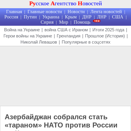
Ру
сское
А
гентство
Н
овостей
Главная
Главные новости
Новости
Лента новостей
|
|
|
|
Россия
Путин
Украина
Крым
ДНР
ЛНР
США
|
|
|
|
|
|
|
Сирия
Мир
Помощь
|
|
Война на Украине
|
война США с Ираном
|
Итоги 2025 года
|
Герои войны на Украине
|
Гренландия
|
Прошлое (История)
|
Николай Левашов
|
Популярные в соцсетях
Азербайджан собрался стать
«тараном» НАТО против России