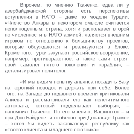
Впрочем, по мнению Ткаченко, едва ли у
азербайджанской стороны есть перспективы
вступления в НАТО – даже по модели Турции.
«Членство Анкары в некотором смысле считается
неполноценным: страна, хотя и располагает второй
по численности в НАТО армией, является внешним
игроком по отношению к большинству проектов,
которые обсуждаются и реализуются в блоке.
Кроме того, турки закупают российское вооружение,
например, противоракетное, а также сами строят
свой самолет пятого поколения и корабли», –
детализировал политолог.
«И мы видим попытку альянса посадить Баку
на короткий поводок и держать при себе. Более
того, на Западе до недавнего времени критиковали
Алиева и рассматривали его как нелегитимного
автократа, который подделывает выборы», –
напомнил Ткаченко. По его мнению, Вашингтон – и
при Джо Байдене, и особенно при Дональде Трампе
– хотел бы видеть закавказскую республику как
«своего клиента и младшего союзника».