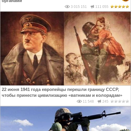
органами
3 015 151
111 055
22 июня 1941 года европейцы перешли границу СССР,
чтобы принести цивилизацию «ватникам и колорадам»
11 548
245