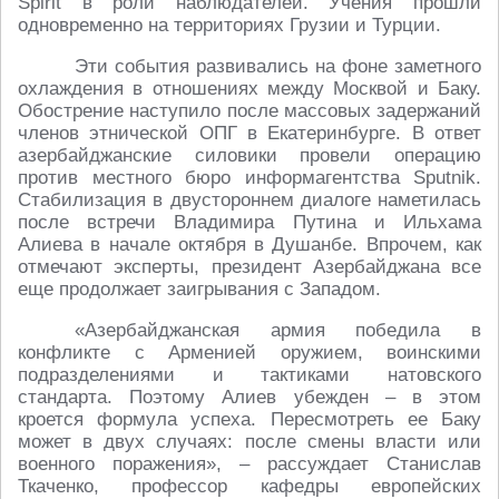
Spirit в роли наблюдателей. Учения прошли
одновременно на территориях Грузии и Турции.
Эти события развивались на фоне заметного
охлаждения в отношениях между Москвой и Баку.
Обострение наступило после массовых задержаний
членов этнической ОПГ в Екатеринбурге. В ответ
азербайджанские силовики провели операцию
против местного бюро информагентства Sputnik.
Стабилизация в двустороннем диалоге наметилась
после встречи Владимира Путина и Ильхама
Алиева в начале октября в Душанбе. Впрочем, как
отмечают эксперты, президент Азербайджана все
еще продолжает заигрывания с Западом.
«Азербайджанская армия победила в
конфликте с Арменией оружием, воинскими
подразделениями и тактиками натовского
стандарта. Поэтому Алиев убежден – в этом
кроется формула успеха. Пересмотреть ее Баку
может в двух случаях: после смены власти или
военного поражения», – рассуждает Станислав
Ткаченко, профессор кафедры европейских