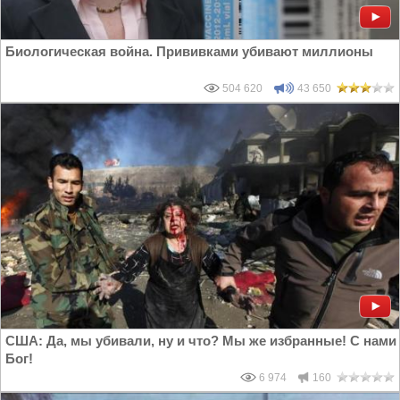
Биологическая война. Прививками убивают миллионы
504 620
43 650
США: Да, мы убивали, ну и что? Мы же избранные! С нами
Бог!
6 974
160