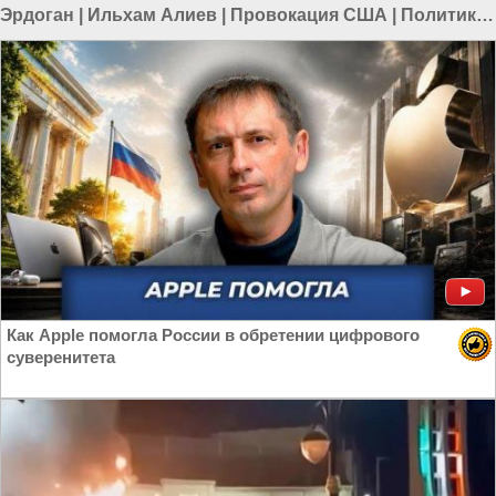
Эрдоган
|
Ильхам Алиев
|
Провокация США
|
Политика
в Азии
|
Политика в мире
Как Apple помогла России в обретении цифрового
суверенитета