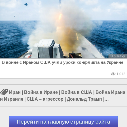
В войне с Ираном США учли уроки конфликта на Украине
1 012
Иран
|
Война в Иране
|
Война в США
|
Война Ирана
и Израиля
|
США – агрессор
|
Дональд Трамп
|
Политика в США
Перейти на главную страницу сайта