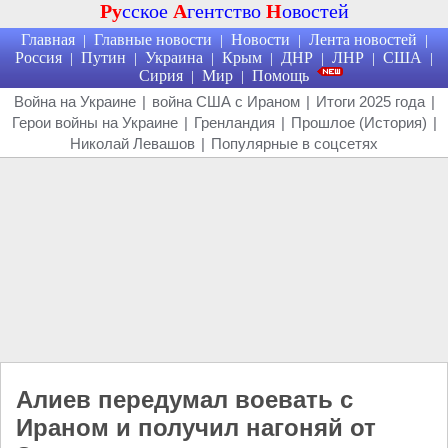
Ру
сское
А
гентство
Н
овостей
Главная
Главные новости
Новости
Лента новостей
|
|
|
|
Россия
Путин
Украина
Крым
ДНР
ЛНР
США
|
|
|
|
|
|
|
Сирия
Мир
Помощь
|
|
Война на Украине
|
война США с Ираном
|
Итоги 2025 года
|
Герои войны на Украине
|
Гренландия
|
Прошлое (История)
|
Николай Левашов
|
Популярные в соцсетях
Алиев передумал воевать с
Ираном и получил нагоняй от