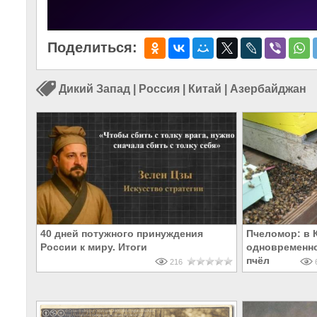
Поделиться:
Дикий Запад
|
Россия
|
Китай
|
Азербайджан
40 дней потужного принуждения
Пчеломор: в 
России к миру. Итоги
одновременно
пчёл
216
6