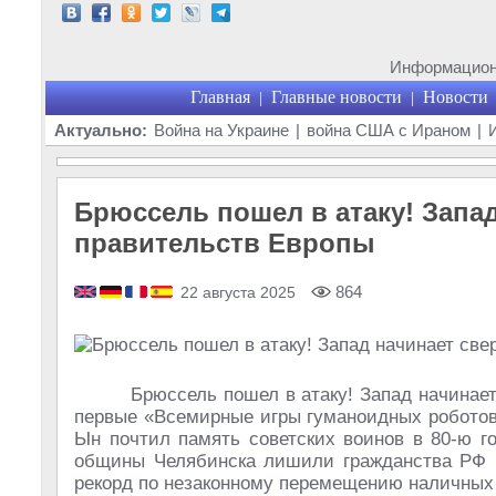
Информационн
Главная
Главные новости
Новости
|
|
Актуально:
Война на Украине
|
война США с Ираном
|
Брюссель пошел в атаку! Запа
правительств Европы
864
22 августа 2025
Брюссель пошел в атаку! Запад начинае
первые «Всемирные игры гуманоидных роботов»
Ын почтил память советских воинов в 80-ю г
общины Челябинска лишили гражданства РФ и
рекорд по незаконному перемещению наличных 