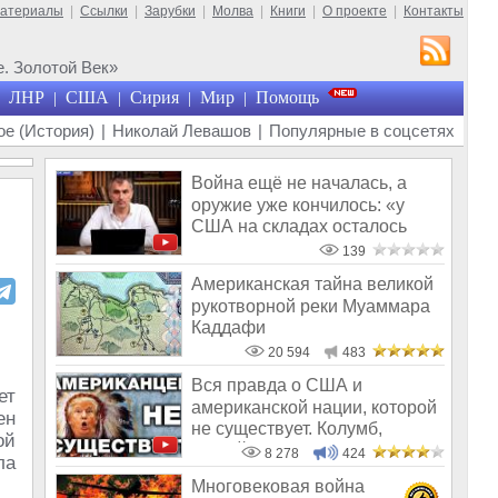
материалы
|
Ссылки
|
Зарубки
|
Молва
|
Книги
|
О проекте
|
Контакты
. Золотой Век»
ЛНР
США
Сирия
Мир
Помощь
|
|
|
|
е (История)
|
Николай Левашов
|
Популярные в соцсетях
Война ещё не началась, а
оружие уже кончилось: «у
США на складах осталось
менее 100
139
Американская тайна великой
рукотворной реки Муаммара
Каддафи
20 594
483
Вся правда о США и
ет
американской нации, которой
ен
не существует. Колумб,
ой
закрой Америк
8 278
424
ла
Многовековая война