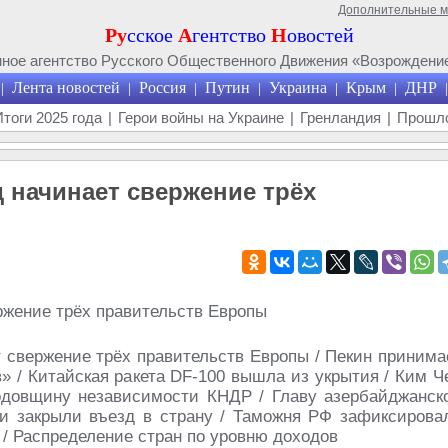
Дополнительные 
Ру
сское
А
гентство
Н
овостей
ое агентство Русского Общественного Движения «Возрождение
Лента новостей
Россия
Путин
Украина
Крым
ДНР
|
|
|
|
|
|
|
Итоги 2025 года
|
Герои войны на Украине
|
Гренландия
|
Прошло
д начинает свержение трёх
т свержение трёх правительств Европы / Пекин принима
 / Китайская ракета DF-100 вышла из укрытия / Ким Ч
одовщину независимости КНДР / Главу азербайджанск
 закрыли въезд в страну / Таможня РФ зафиксирова
/ Распределение стран по уровню доходов