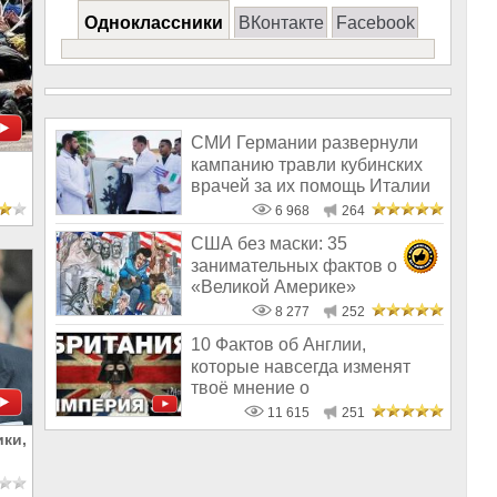
Одноклассники
ВКонтакте
Facebook
СМИ Германии развернули
кампанию травли кубинских
врачей за их помощь Италии
6 968
264
США без маски: 35
занимательных фактов о
«Великой Америке»
8 277
252
10 Фактов об Англии,
которые навсегда изменят
твоё мнение о
Великобритании и короле
11 615
251
ки,