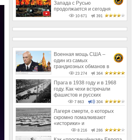
Запада с Русью
продолжается и сегодня
10 671
391
Военная мощь США –
один из самых
грандиозных обманов в
истории человечества
23 274
364
Прага в 1938 году и в 1968
году. Как чехи встречали
фашистов и русских
7 863
304
Лагеря смерти, о которых
скромно помалкивают
«историки» и
«правозащитники»
8 216
286
Как «просвещённая» Европа