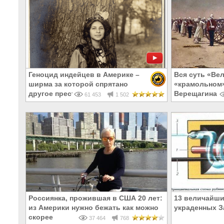
Геноцид индейцев в Америке –
Вся суть «Ве
ширма за которой спрятано
«крамольном»
другое преступление европейцев
Верещагина
61 453
1 502
Россиянка, прожившая в США 20 лет:
13 величайши
из Америки нужно бежать как можно
украденных З
скорее
37 464
768