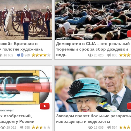
ликой» Британии в
Демократия в США – это реальный
 полотне художника
тюремный срок за сбор дождевой
воды
16 682
969
20 626
865
х изобретений,
Западом правят больные развратни
ападом у России
извращенцы и педерасты
29 052
558
18 005
534