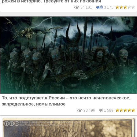
рожей в историю. Требуйте от них покаяния
54 181
3 175
То, что подступает к России – это нечто нечеловеческое,
запредельное, немыслимое
93 496
1 589