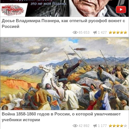
Досье Владимира Познера, как отпетый русофоб воюет с
Россией
65 653
1 427
Война 1858-1860 годов в России, о которой умалчивают
учебники истории
42 892
1 177