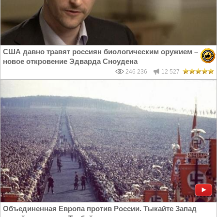
США давно травят россиян биологическим оружием –
новое откровение Эдварда Сноудена
246 236
12 527
Объединенная Европа против России. Тыкайте Запад