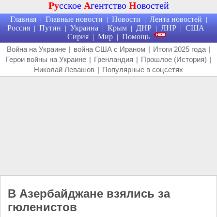
Ру
сское
А
гентство
Н
овостей
Главная
Главные новости
Новости
Лента новостей
|
|
|
|
Россия
Путин
Украина
Крым
ДНР
ЛНР
США
|
|
|
|
|
|
|
Сирия
Мир
Помощь
|
|
Война на Украине
|
война США с Ираном
|
Итоги 2025 года
|
Герои войны на Украине
|
Гренландия
|
Прошлое (История)
|
Николай Левашов
|
Популярные в соцсетях
В Азербайджане взялись за
гюленистов