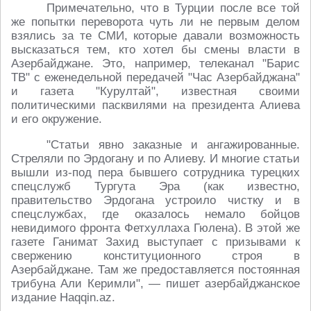
Примечательно, что в Турции после все той
же попытки переворота чуть ли не первым делом
взялись за те СМИ, которые давали возможность
высказаться тем, кто хотел бы смены власти в
Азербайджане. Это, например, телеканал "Барис
ТВ" с еженедельной передачей "Час Азербайджана"
и газета "Курултай", известная своими
политическими пасквилями на президента Алиева
и его окружение.
"Статьи явно заказные и ангажированные.
Стреляли по Эрдогану и по Алиеву. И многие статьи
вышли из-под пера бывшего сотрудника турецких
спецслужб Тургута Эра (как известно,
правительство Эрдогана устроило чистку и в
спецслужбах, где оказалось немало бойцов
невидимого фронта Фетхуллаха Гюлена). В этой же
газете Ганимат Захид выступает с призывами к
свержению конституционного строя в
Азербайджане. Там же предоставляется постоянная
трибуна Али Керимли", — пишет азербайджанское
издание Haqqin.az.