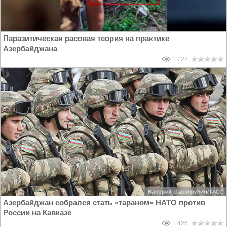
Паразитическая расовая теория на практике
Азербайджана
1 728
Азербайджан собрался стать «тараном» НАТО против
России на Кавказе
1 426