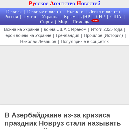
Ру
сское
А
гентство
Н
овостей
Главная
Главные новости
Новости
Лента новостей
|
|
|
|
Россия
Путин
Украина
Крым
ДНР
ЛНР
США
|
|
|
|
|
|
|
Сирия
Мир
Помощь
|
|
Война на Украине
|
война США с Ираном
|
Итоги 2025 года
|
Герои войны на Украине
|
Гренландия
|
Прошлое (История)
|
Николай Левашов
|
Популярные в соцсетях
В Азербайджане из-за кризиса
праздник Новруз стали называть