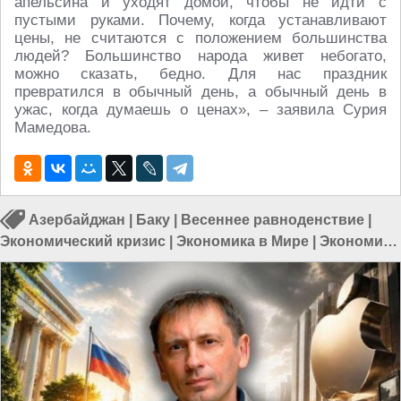
апельсина и уходят домой, чтобы не идти с
пустыми руками. Почему, когда устанавливают
цены, не считаются с положением большинства
людей? Большинство народа живет небогато,
можно сказать, бедно. Для нас праздник
превратился в обычный день, а обычный день в
ужас, когда думаешь о ценах», – заявила Сурия
Мамедова.
Азербайджан
|
Баку
|
Весеннее равноденствие
|
Экономический кризис
|
Экономика в Мире
|
Экономика
в Азии
|
Кризисы в мире
|
Экономические кризисы в
мире