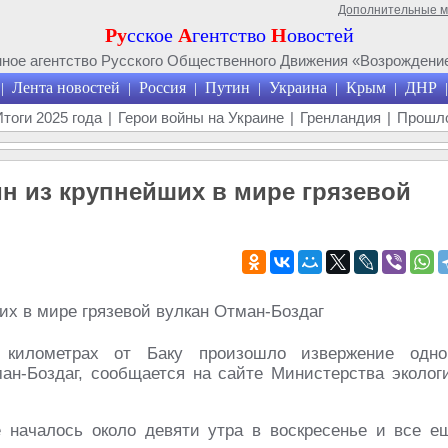
Дополнительные 
Ру
сское
А
гентство
Н
овостей
ое агентство Русского Общественного Движения «Возрождение
Лента новостей
Россия
Путин
Украина
Крым
ДНР
|
|
|
|
|
|
|
Итоги 2025 года
|
Герои войны на Украине
|
Гренландия
|
Прошло
н из крупнейших в мире грязевой
 километрах от Баку произошло извержение одно
ан-Боздаг, сообщается на сайте Министерства эколог
 началось около девяти утра в воскресенье и все е