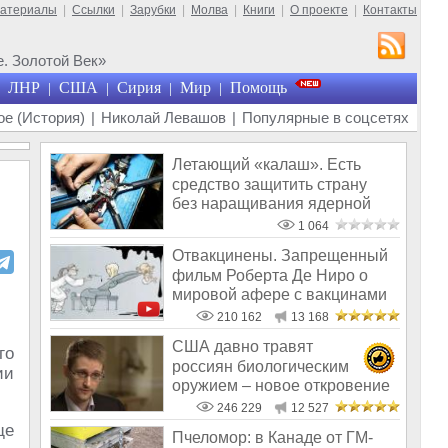
материалы
|
Ссылки
|
Зарубки
|
Молва
|
Книги
|
О проекте
|
Контакты
. Золотой Век»
ЛНР
США
Сирия
Мир
Помощь
|
|
|
|
е (История)
|
Николай Левашов
|
Популярные в соцсетях
Летающий «калаш». Есть
средство защитить страну
без наращивания ядерной
мощи
1 064
Отвакцинены. Запрещенный
фильм Роберта Де Ниро о
мировой афере с вакцинами
210 162
13 168
США давно травят
го
россиян биологическим
ии
оружием – новое откровение
Эдварда Сноудена
246 229
12 527
ще
Пчеломор: в Канаде от ГМ-