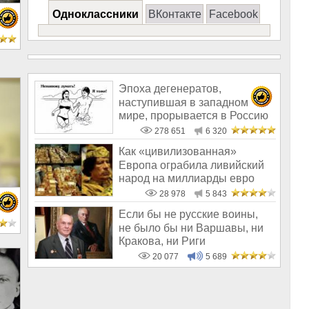
Одноклассники
ВКонтакте
Facebook
Эпоха дегенератов,
наступившая в западном
мире, прорывается в Россию
278 651
6 320
Как «цивилизованная»
Европа ограбила ливийский
народ на миллиарды евро
28 978
5 843
Если бы не русские воины,
е
не было бы ни Варшавы, ни
Кракова, ни Риги
20 077
5 689