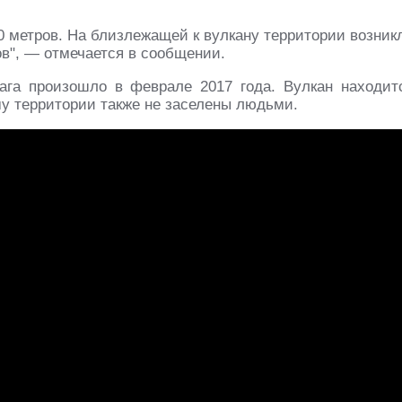
0 метров. На близлежащей к вулкану территории возник
в", — отмечается в сообщении.
ага произошло в феврале 2017 года. Вулкан находит
му территории также не заселены людьми.