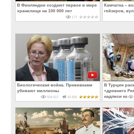
В Финляндии создают первое в мире
Камчатка – в
хранилище на 100 000 лет
гейзеров, ву
177
Биологическая война. Прививками
В Турции рас
убивают миллионы
«древнего Ри
надписи на Р
504 617
43 650