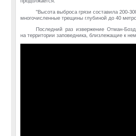
продолжается.
"Высота выброса грязи составила 200-30
многочисленные трещины глубиной до 40 метро
Последний раз извержение Отман-Бозд
на территории заповедника, близлежащие к не