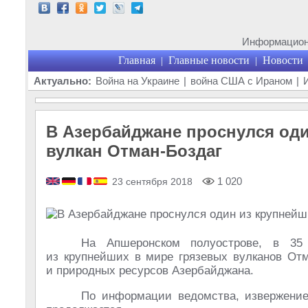
Информационн
Главная
Главные новости
Новости
|
|
Актуально:
Война на Украине
|
война США с Ираном
|
В Азербайджане проснулся оди
вулкан Отман-Боздаг
1 020
23 сентября 2018
На Апшеронском полуострове, в 35
из крупнейших в мире грязевых вулканов Отм
и природных ресурсов Азербайджана.
По информации ведомства, извержение