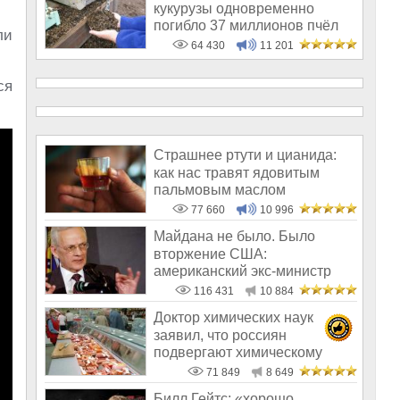
кукурузы одновременно
погибло 37 миллионов пчёл
ли
64 430
11 201
ся
Страшнее ртути и цианида:
как нас травят ядовитым
пальмовым маслом
77 660
10 996
Майдана не было. Было
вторжение США:
американский экс-министр
написал открытое пись
116 431
10 884
Доктор химических наук
заявил, что россиян
подвергают химическому
геноциду
71 849
8 649
Билл Гейтс: «хорошо