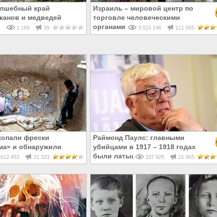
олшебный край
Израиль – мировой центр по
лканов и медведей
торговле человеческими
органами
1 169
39
3 015 146
111 055
копали фрески
Раймонд Паулс: главными
ма» и обнаружили
убийцами в 1917 – 1918 годах
усском!
были латыши и евреи, а не русски
612 453
31 323
337 925
21 903