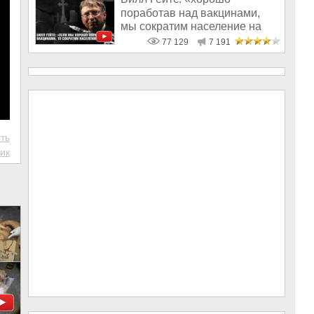
поработав над вакцинами,
мы сократим население на
10-15%»
77 129
7 191
ть
ик