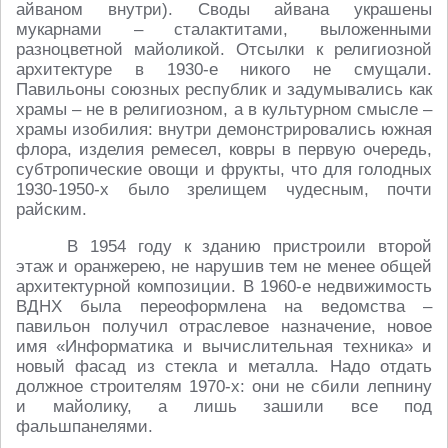
айваном внутри). Своды айвана украшены
мукарнами – сталактитами, выложенными
разноцветной майоликой. Отсылки к религиозной
архитектуре в 1930-е никого не смущали.
Павильоны союзных республик и задумывались как
храмы – не в религиозном, а в культурном смысле –
храмы изобилия: внутри демонстрировались южная
флора, изделия ремесел, ковры в первую очередь,
субтропические овощи и фрукты, что для голодных
1930-1950-х было зрелищем чудесным, почти
райским.
В 1954 году к зданию пристроили второй
этаж и оранжерею, не нарушив тем не менее общей
архитектурной композиции. В 1960-е недвижимость
ВДНХ была переоформлена на ведомства –
павильон получил отраслевое назначение, новое
имя «Информатика и вычислительная техника» и
новый фасад из стекла и металла. Надо отдать
должное строителям 1970-х: они не сбили лепнину
и майолику, а лишь зашили все под
фальшпанелями.