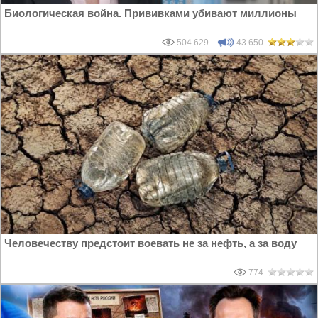
Биологическая война. Прививками убивают миллионы
504 629
43 650
Человечеству предстоит воевать не за нефть, а за воду
774