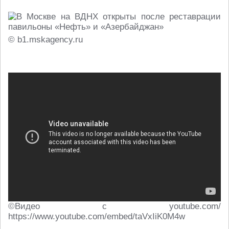
© b1.mskagency.ru
©Видео с youtube.com/
https://www.youtube.com/embed/taVxIiK0M4w