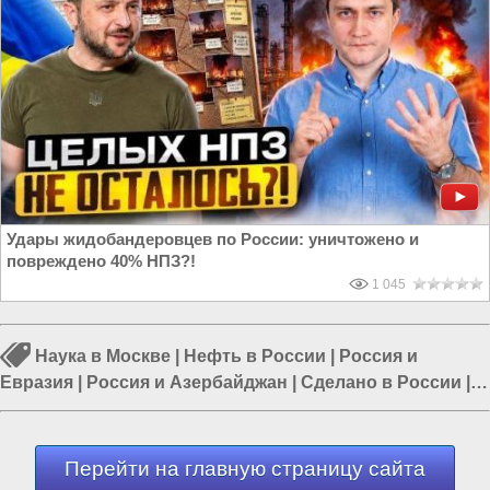
Удары жидобандеровцев по России: уничтожено и
повреждено 40% НПЗ?!
1 045
Наука в Москве
|
Нефть в России
|
Россия и
Евразия
|
Россия и Азербайджан
|
Сделано в России
|
Россия и Запад
|
Россия и США
Перейти на главную страницу сайта