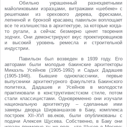
Обильно украшенный разноцветными
майоликовыми изразцами, витражами «шебеке» с
решетками из орехового дерева, фресками,
лепниной и бронзой красавец павильон воплощает
все те излишества в архитектуре, за которые когда-
то ругали, а сейчас безмерно ценят творения
зодчих. Они демонстрируют вкус проектировщиков
и высокий уровень ремесла и строительной
индустрии.
Павильон был возведен в 1939 году. Его
авторами были молодые бакинские архитекторы
Микаэль Усейнов (1905-1992) и Садых Дадашев
(1905-1946). Бывшие одноклассники, первые
выпускники архитектурного факультета Бакинского
политеха, Дадашев и Усейнов в молодости
практиковали в конструктивистском стиле, потом
стали классицистами. Одновременно они изучали
национальную архитектуру – сделанные ими
замеры дворца Ширваншахов в Баку, комплекса
построек
XII–XVI вв.
еков, были опубликованы с
подачи Алексея Щусева. Собственно, в Баку они
играли примерно ту же роль, что Щусев в Москве: