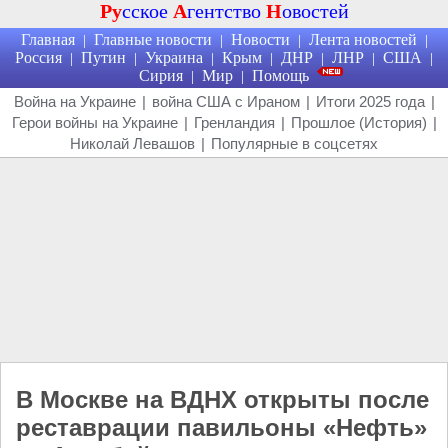
Ру
сское
А
гентство
Н
овостей
Главная
Главные новости
Новости
Лента новостей
|
|
|
|
Россия
Путин
Украина
Крым
ДНР
ЛНР
США
|
|
|
|
|
|
|
Сирия
Мир
Помощь
|
|
Война на Украине
|
война США с Ираном
|
Итоги 2025 года
|
Герои войны на Украине
|
Гренландия
|
Прошлое (История)
|
Николай Левашов
|
Популярные в соцсетях
В Москве на ВДНХ открыты после
реставрации павильоны «Нефть»