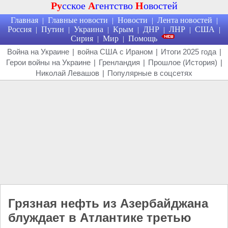
Ру
сское
А
гентство
Н
овостей
Главная
Главные новости
Новости
Лента новостей
|
|
|
|
Россия
Путин
Украина
Крым
ДНР
ЛНР
США
|
|
|
|
|
|
|
Сирия
Мир
Помощь
|
|
Война на Украине
|
война США с Ираном
|
Итоги 2025 года
|
Герои войны на Украине
|
Гренландия
|
Прошлое (История)
|
Николай Левашов
|
Популярные в соцсетях
Грязная нефть из Азербайджана
блуждает в Атлантике третью