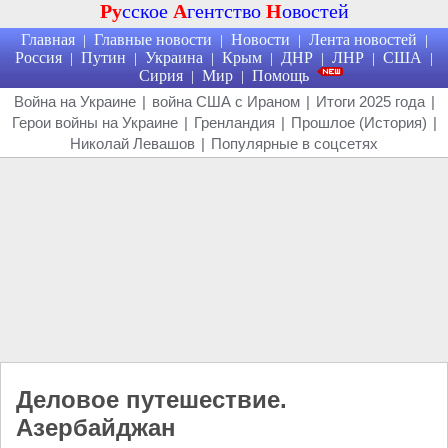
Ру
сское
А
гентство
Н
овостей
Главная
Главные новости
Новости
Лента новостей
|
|
|
|
Россия
Путин
Украина
Крым
ДНР
ЛНР
США
|
|
|
|
|
|
|
Сирия
Мир
Помощь
|
|
Война на Украине
|
война США с Ираном
|
Итоги 2025 года
|
Герои войны на Украине
|
Гренландия
|
Прошлое (История)
|
Николай Левашов
|
Популярные в соцсетях
Деловое путешествие.
Азербайджан