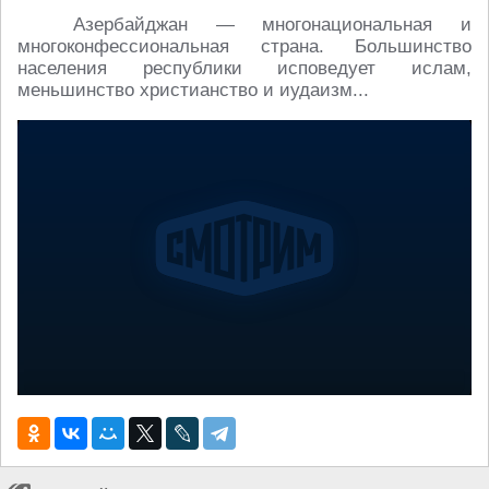
Азербайджан — многонациональная и
многоконфессиональная страна. Большинство
населения республики исповедует ислам,
меньшинство христианство и иудаизм...