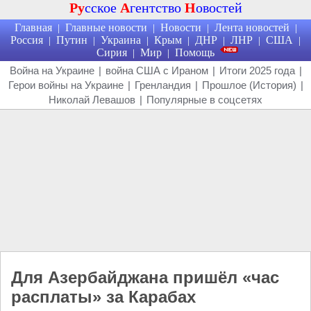
Ру
сское
А
гентство
Н
овостей
Главная
Главные новости
Новости
Лента новостей
|
|
|
|
Россия
Путин
Украина
Крым
ДНР
ЛНР
США
|
|
|
|
|
|
|
Сирия
Мир
Помощь
|
|
Война на Украине
|
война США с Ираном
|
Итоги 2025 года
|
Герои войны на Украине
|
Гренландия
|
Прошлое (История)
|
Николай Левашов
|
Популярные в соцсетях
Для Азербайджана пришёл «час
расплаты» за Карабах