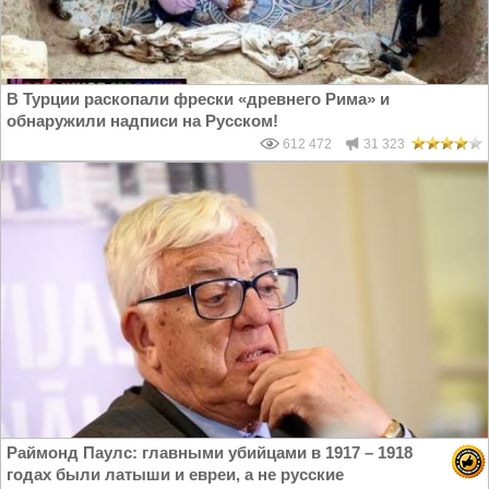
В Турции раскопали фрески «древнего Рима» и
обнаружили надписи на Русском!
612 472
31 323
Раймонд Паулс: главными убийцами в 1917 – 1918
годах были латыши и евреи, а не русские