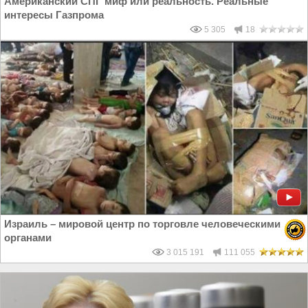
Американский СПГ миф или реальность. Реальные
интересы Газпрома
5 305
18
Израиль – мировой центр по торговле человеческими
органами
3 015 191
111 055