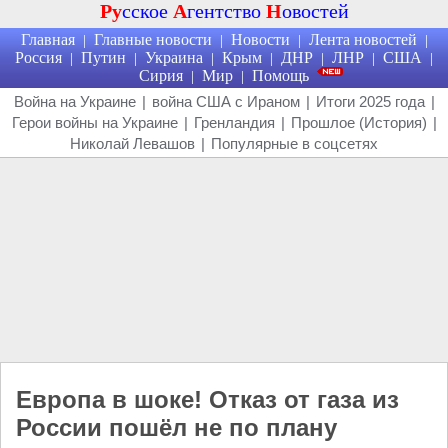
Ру
сское
А
гентство
Н
овостей
Главная
Главные новости
Новости
Лента новостей
|
|
|
|
Россия
Путин
Украина
Крым
ДНР
ЛНР
США
|
|
|
|
|
|
|
Сирия
Мир
Помощь
|
|
Война на Украине
|
война США с Ираном
|
Итоги 2025 года
|
Герои войны на Украине
|
Гренландия
|
Прошлое (История)
|
Николай Левашов
|
Популярные в соцсетях
Европа в шоке! Отказ от газа из
России пошёл не по плану