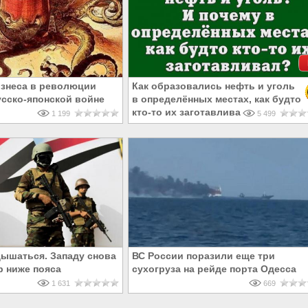
знеса в революции
Как образовались нефть и уголь
усско-японской войне
в определённых местах, как будто
кто-то их заготавливал?
1 199
5 499
дышаться. Западу снова
ВС России поразили еще три
р ниже пояса
сухогруза на рейде порта Одесса
1 631
669