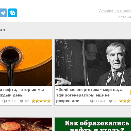
Ссылки на новос
Источн
ан
из нефти, которые мы
«Зелёная энергетика» мертва, а
аждый день
эфирогенераторы ещё не
разрешили
9 856
181
11 474
79