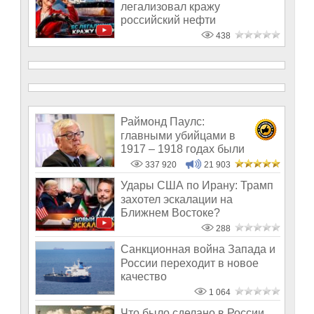
легализовал кражу
российский нефти
438
Раймонд Паулс:
главными убийцами в
1917 – 1918 годах были
латыши и евреи, а не русс
337 920
21 903
Удары США по Ирану: Трамп
захотел эскалации на
Ближнем Востоке?
288
Санкционная война Запада и
России переходит в новое
качество
1 064
Что было сделано в России