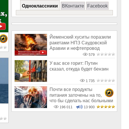
Одноклассники
ВКонтакте
Facebook
Йеменский хуситы поразили
ракетами НПЗ Саудовской
Аравии и нефтепровод
579
У вас все горит: Путин
сказал, откуда будет бензин
1 735
Почти все продукты
питания заточены на то,
что бы сделать нас больными
и бесплодным
196 011
13 900