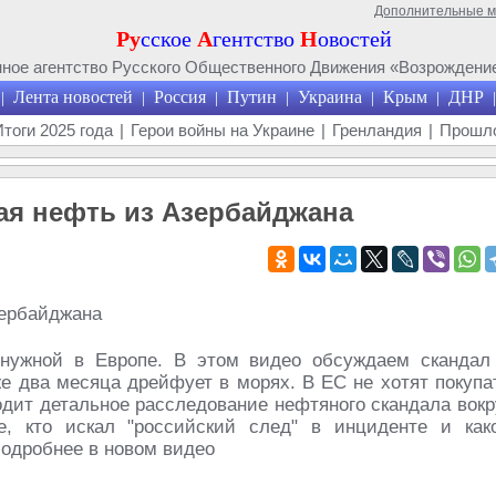
Дополнительные 
Ру
сское
А
гентство
Н
овостей
ое агентство Русского Общественного Движения «Возрождение
Лента новостей
Россия
Путин
Украина
Крым
ДНР
|
|
|
|
|
|
|
Итоги 2025 года
|
Герои войны на Украине
|
Гренландия
|
Прошло
ая нефть из Азербайджана
нужной в Европе. В этом видео обсуждаем скандал
же два месяца дрейфует в морях. В ЕС не хотят покупа
дит детальное расследование нефтяного скандала вокр
е, кто искал "российский след" в инциденте и как
одробнее в новом видео