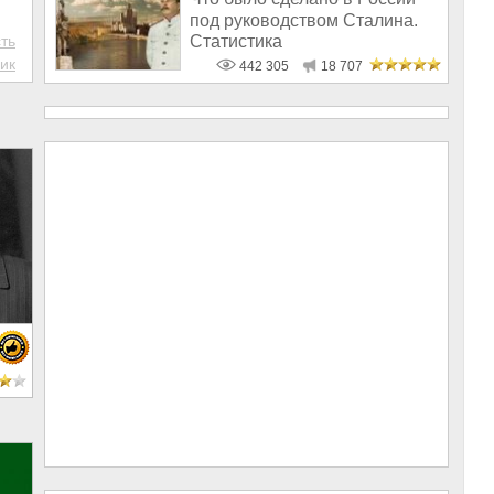
под руководством Сталина.
Статистика
ть
ик
442 305
18 707