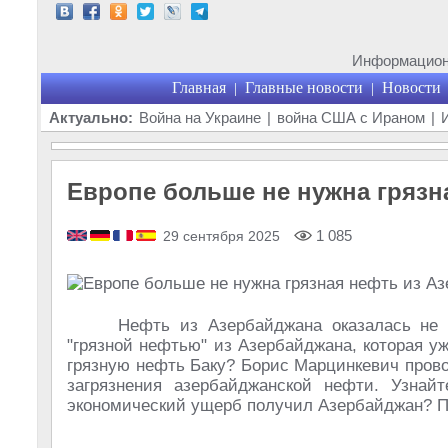
Информационн
Главная
Главные новости
Новости
|
|
Актуально:
Война на Украине
|
война США с Ираном
|
Европе больше не нужна грязн
1 085
29 сентября 2025
Нефть из Азербайджана оказалась не 
"грязной нефтью" из Азербайджана, которая у
грязную нефть Баку? Борис Марцинкевич прово
загрязнения азербайджанской нефти. Узнайт
экономический ущерб получил Азербайджан? П