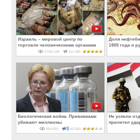
Израиль – мировой центр по
Доля нефтеби
торговле человеческими органами
1905 года и р
3 015 139
111 055
Биологическая война. Прививками
Не успели от
убивают миллионы
прилетел уда
504 610
43 650