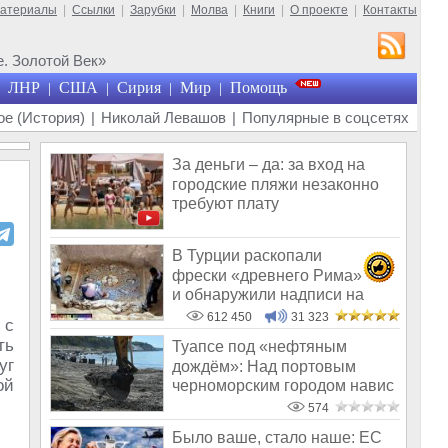
материалы
|
Ссылки
|
Зарубки
|
Молва
|
Книги
|
О проекте
|
Контакты
. Золотой Век»
ЛНР
США
Сирия
Мир
Помощь
|
|
|
|
е (История)
|
Николай Левашов
|
Популярные в соцсетях
За деньги – да: за вход на
городские пляжи незаконно
требуют плату
В Турции раскопали
фрески «древнего Рима»
и обнаружили надписи на
Русском!
612 450
31 323
 с
ть
Туапсе под «нефтяным
уг
дождём»: Над портовым
ой
черноморским городом навис
призрак Анапы
574
Было ваше, стало наше: ЕС