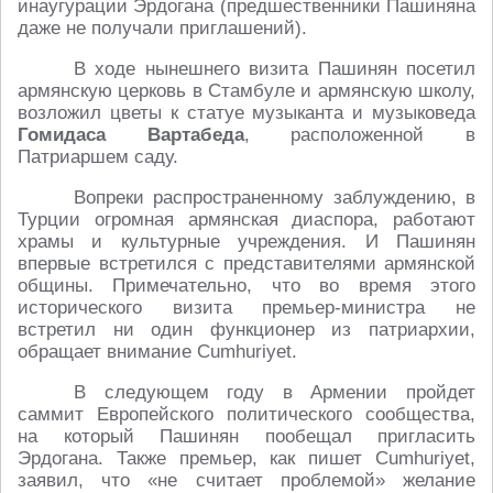
инаугурации Эрдогана (предшественники Пашиняна
даже не получали приглашений).
В ходе нынешнего визита Пашинян посетил
армянскую церковь в Стамбуле и армянскую школу,
возложил цветы к статуе музыканта и музыковеда
Гомидаса Вартабеда
, расположенной в
Патриаршем саду.
Вопреки распространенному заблуждению, в
Турции огромная армянская диаспора, работают
храмы и культурные учреждения. И Пашинян
впервые встретился с представителями армянской
общины. Примечательно, что во время этого
исторического визита премьер-министра не
встретил ни один функционер из патриархии,
обращает внимание Сumhuriyet.
В следующем году в Армении пройдет
саммит Европейского политического сообщества,
на который Пашинян пообещал пригласить
Эрдогана. Также премьер, как пишет Сumhuriyet,
заявил, что «не считает проблемой» желание