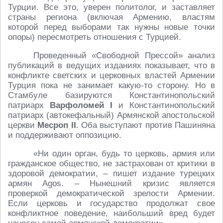
Турции. Все это, уверен политолог, и заставляет
страны региона (включая Армению, властям
которой перед выборами так нужны новые точки
опоры) пересмотреть отношения с Турцией.
Проведенный «Свободной Прессой» анализ
публикаций в ведущих изданиях показывает, что в
конфликте светских и церковных властей Армении
Турция пока не занимает какую-то сторону. Но в
Стамбуле базируются Константинопольский
патриарх
Варфоломей I
и Константинопольский
патриарх (автокефальный) Армянской апостольской
церкви
Месроп II
. Оба выступают против Пашиняна
и поддерживают оппозицию.
«Ни один орган, будь то церковь, армия или
гражданское общество, не застрахован от критики в
здоровой демократии, – пишет издание турецких
армян Agos. – Нынешний кризис является
проверкой демократической зрелости Армении.
Если церковь и государство продолжат свое
конфликтное поведение, наибольший вред будет