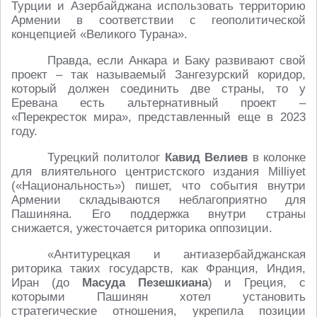
Турции и Азербайджана использовать территорию
Армении в соответствии с геополитической
концепцией «Великого Турана».
Правда, если Анкара и Баку развивают свой
проект – так называемый Зангезурский коридор,
который должен соединить две страны, то у
Еревана есть альтернативный проект –
«Перекресток мира», представленный еще в 2023
году.
Турецкий политолог
Кавид Велиев
в колонке
для влиятельного центристского издания Milliyet
(«Национальность») пишет, что события внутри
Армении складываются неблагоприятно для
Пашиняна. Его поддержка внутри страны
снижается, ужесточается риторика оппозиции.
«Антитурецкая и антиазербайджанская
риторика таких государств, как Франция, Индия,
Иран (до
Масуда Пезешкиана
) и Греция, с
которыми Пашинян хотел установить
стратегические отношения, укрепила позиции