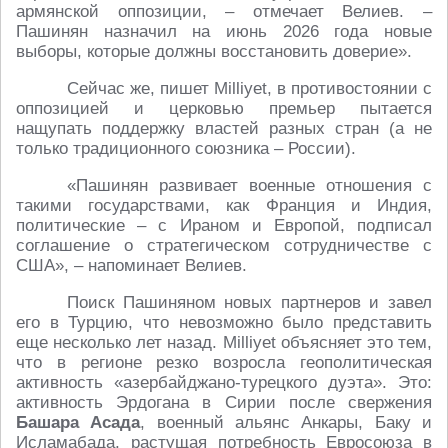
армянской оппозиции, – отмечает Велиев. –
Пашинян назначил на июнь 2026 года новые
выборы, которые должны восстановить доверие».
Сейчас же, пишет Milliyet, в противостоянии с
оппозицией и церковью премьер пытается
нащупать поддержку властей разных стран (а не
только традиционного союзника – России).
«Пашинян развивает военные отношения с
такими государствами, как Франция и Индия,
политические – с Ираном и Европой, подписал
соглашение о стратегическом сотрудничестве с
США», – напоминает Велиев.
Поиск Пашиняном новых партнеров и завел
его в Турцию, что невозможно было представить
еще несколько лет назад. Milliyet объясняет это тем,
что в регионе резко возросла геополитическая
активность «азербайджано-турецкого дуэта». Это:
активность Эрдогана в Сирии после свержения
Башара Асада
, военный альянс Анкары, Баку и
Исламабада, растущая потребность Евросоюза в