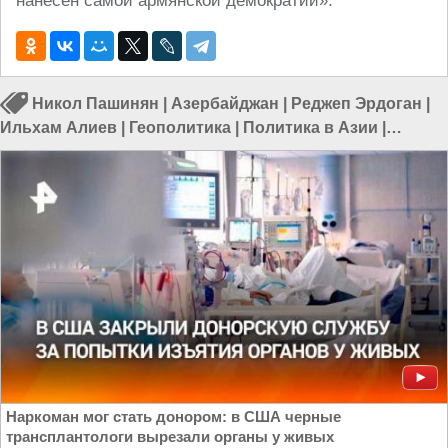
нанесен самой армянской демократии».
Никол Пашинян
|
Азербайджан
|
Реджеп Эрдоган
|
Ильхам Алиев
|
Геополитика
|
Политика в Азии
|
Политика в мире
Наркоман мог стать донором: в США черные
трансплантологи вырезали органы у живых