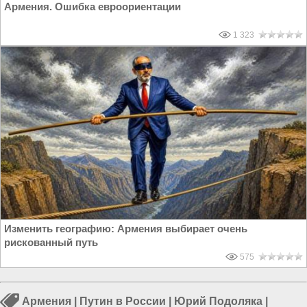
Армения. Ошибка евроориентации
1 323
Изменить географию: Армения выбирает очень
рискованный путь
575
Армения
|
Путин в России
|
Юрий Подоляка
|