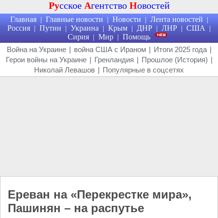
Ру
сское
А
гентство
Н
овостей
Главная
Главные новости
Новости
Лента новостей
|
|
|
|
Россия
Путин
Украина
Крым
ДНР
ЛНР
США
|
|
|
|
|
|
|
Сирия
Мир
Помощь
|
|
Война на Украине
|
война США с Ираном
|
Итоги 2025 года
|
Герои войны на Украине
|
Гренландия
|
Прошлое (История)
|
Николай Левашов
|
Популярные в соцсетях
Ереван на «Перекрестке мира»,
Пашинян – на распутье