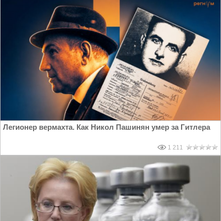
Легионер вермахта. Как Никол Пашинян умер за Гитлера
1 211