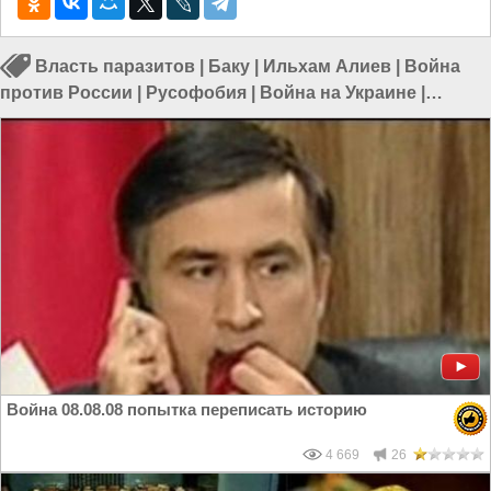
Власть паразитов
|
Баку
|
Ильхам Алиев
|
Война
против России
|
Русофобия
|
Война на Украине
|
Политика в Азии
|
Политика в мире
Война 08.08.08 попытка переписать историю
4 669
26