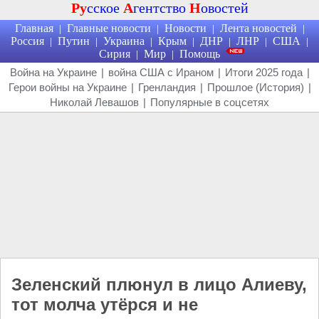
Ру
сское
А
гентство
Н
овостей
Главная
Главные новости
Новости
Лента новостей
|
|
|
|
Россия
Путин
Украина
Крым
ДНР
ЛНР
США
|
|
|
|
|
|
|
Сирия
Мир
Помощь
|
|
Война на Украине
|
война США с Ираном
|
Итоги 2025 года
|
Герои войны на Украине
|
Гренландия
|
Прошлое (История)
|
Николай Левашов
|
Популярные в соцсетях
Зеленский плюнул в лицо Алиеву,
тот молча утёрся и не