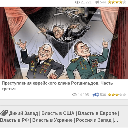
21 221
544
Преступления еврейского клана Ротшильдов. Часть
третья
14 195
536
Дикий Запад
|
Власть в США
|
Власть в Европе
|
Власть в РФ
|
Власть в Украине
|
Россия и Запад
|
Россия и Евразия