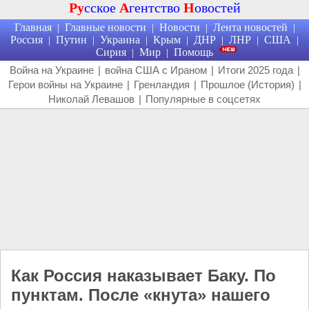
Ру
сское
А
гентство
Н
овостей
Главная
Главные новости
Новости
Лента новостей
|
|
|
|
Россия
Путин
Украина
Крым
ДНР
ЛНР
США
|
|
|
|
|
|
|
Сирия
Мир
Помощь
|
|
Война на Украине
|
война США с Ираном
|
Итоги 2025 года
|
Герои войны на Украине
|
Гренландия
|
Прошлое (История)
|
Николай Левашов
|
Популярные в соцсетях
Как Россия наказывает Баку. По
пунктам. После «кнута» нашего