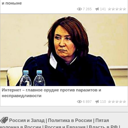
и поныне
7 265
141
Интернет – главное орудие против паразитов и
несправедливости
6 897
110
Россия и Запад
|
Политика в России
|
Пятая
колонна в России
|
Россия и Евразия
|
Власть в РФ
|