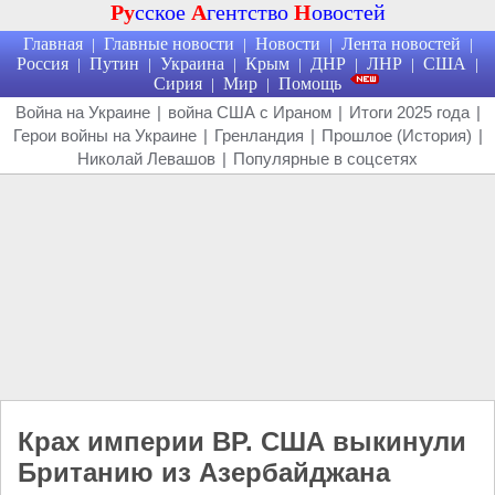
Ру
сское
А
гентство
Н
овостей
Главная
Главные новости
Новости
Лента новостей
|
|
|
|
Россия
Путин
Украина
Крым
ДНР
ЛНР
США
|
|
|
|
|
|
|
Сирия
Мир
Помощь
|
|
Война на Украине
|
война США с Ираном
|
Итоги 2025 года
|
Герои войны на Украине
|
Гренландия
|
Прошлое (История)
|
Николай Левашов
|
Популярные в соцсетях
Крах империи BP. США выкинули
Британию из Азербайджана