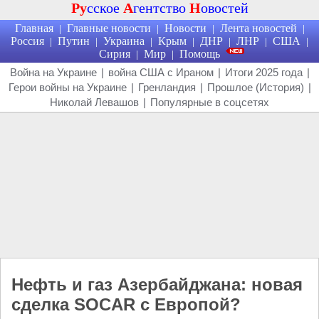
Ру
сское
А
гентство
Н
овостей
Главная
Главные новости
Новости
Лента новостей
|
|
|
|
Россия
Путин
Украина
Крым
ДНР
ЛНР
США
|
|
|
|
|
|
|
Сирия
Мир
Помощь
|
|
Война на Украине
|
война США с Ираном
|
Итоги 2025 года
|
Герои войны на Украине
|
Гренландия
|
Прошлое (История)
|
Николай Левашов
|
Популярные в соцсетях
Нефть и газ Азербайджана: новая
сделка SOCAR с Европой?