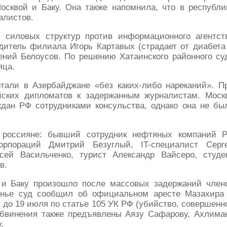
сквой и Баку. Она также напомнила, что в республи
алистов.
 силовых структур против информационного агентст
одитель филиала Игорь Картавых (страдает от диабета
гений Белоусов. По решению Хатаинского районного су
яца.
тали в Азербайджане «без каких-либо нареканий». П
йских дипломатов к задержанным журналистам. Моск
дан РФ сотрудниками консульства, однако она не бы
 россияне: бывший сотрудник нефтяных компаний 
корпораций Дмитрий Безуглый, IT-специалист Серг
сей Васильченко, турист Александр Вайсеро, студе
в.
и Баку произошло после массовых задержаний член
сенье суд сообщил об официальном аресте Мазахира
до 19 июля по статье 105 УК РФ (убийство, совершенн
Обвинения также предъявлены Аязу Сафарову, Ахлима
.