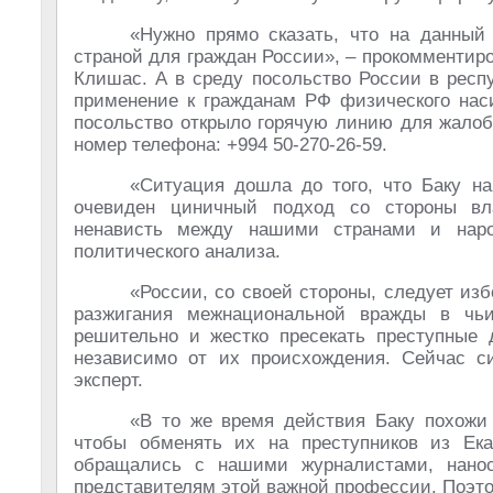
«Нужно прямо сказать, что на данный
страной для граждан России», – прокомментир
Клишас. А в среду посольство России в респ
применение к гражданам РФ физического наси
посольство открыло горячую линию для жалоб
номер телефона: +994 50-270-26-59.
«Ситуация дошла до того, что Баку на
очевиден циничный подход со стороны вла
ненависть между нашими странами и наро
политического анализа.
«России, со своей стороны, следует из
разжигания межнациональной вражды в чьи
решительно и жестко пресекать преступные д
независимо от их происхождения. Сейчас с
эксперт.
«В то же время действия Баку похожи 
чтобы обменять их на преступников из Ека
обращались с нашими журналистами, нанос
представителям этой важной профессии. Поэтом