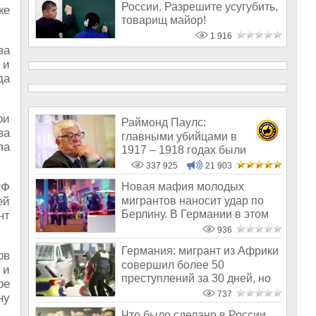
России. Разрешите усугубить,
ке
товарищ майор!
1 916
ва
 и
да
ри
Раймонд Паулс:
ва
главными убийцами в
ла
1917 – 1918 годах были
латыши и евреи, а не русс
337 925
21 903
РФ
Новая мафия молодых
мигрантов наносит удар по
ей
Берлину. В Германии в этом
нт
обвиняют Р
936
Германия: мигрант из Африки
ов
совершил более 50
 и
преступлений за 30 дней, но
ое
суд посто
737
ну
Что было сделано в России