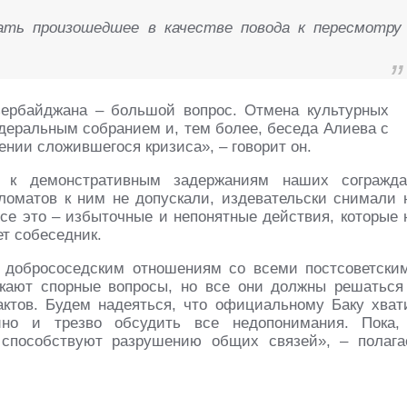
ать произошедшее в качестве повода к пересмотру
ербайджана – большой вопрос. Отмена культурных
едеральным собранием и, тем более, беседа Алиева с
ении сложившегося кризиса», – говорит он.
л к демонстративным задержаниям наших согражда
ломатов к ним не допускали, издевательски снимали 
се это – избыточные и непонятные действия, которые 
т собеседник.
к добрососедским отношениям со всеми постсоветски
икают спорные вопросы, но все они должны решаться
ктов. Будем надеяться, что официальному Баку хват
ойно и трезво обсудить все недопонимания. Пока,
способствуют разрушению общих связей», – полага