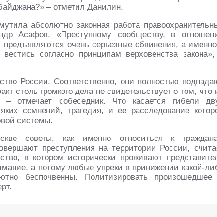
байджана?» – отметил Данилин.
змутила абсолютно законная работа правоохранительн
андр Асафов. «Преступному сообществу, в отношен
, предъявляются очень серьезные обвинения, а именно
вестись согласно принципам верховенства закона»,
ство России. Соответственно, они полностью подпада
кт столь громкого дела не свидетельствует о том, что 
, – отмечает собеседник. Что касается гибели дв
яких сомнений, трагедия, и ее расследование котор
овой системы.
кве советы, как именно относиться к граждан
овершают преступления на территории России, счита
рство, в котором исторически проживают представите
имание, а потому любые упреки в принижении какой-ли
лютно беспочвенны. Политизировать произошедшее
рт.