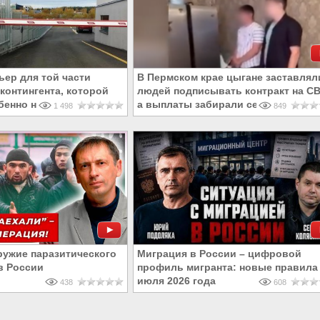
ьер для той части
В Пермском крае цыгане заставлял
контингента, которой
людей подписывать контракт на СВ
бенно не рады
а выплаты забирали себе
1 498
849
ружие паразитического
Миграция в России – цифровой
в России
профиль мигранта: новые правила 
июля 2026 года
438
608