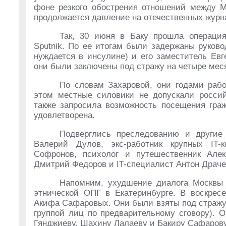
фоне резкого обострения отношений между Мо
продолжается давление на отечественных журн
Так, 30 июня в Баку прошла операция
Sputnik. По ее итогам были задержаны руков
нуждается в инсулине) и его заместитель Ев
они были заключены под стражу на четыре мес
По словам Захаровой, они годами рабо
этом местные силовики не допускали росси
также запросила возможность посещения граж
удовлетворена.
Подверглись преследованию и другие
Валерий Дулов, экс-работник крупных IT-
Софронов, психолог и путешественник Алек
Дмитрий Федоров и IT-специалист Антон Драче
Напомним, ухудшение диалога Москвы 
этнической ОПГ в Екатеринбурге. В воскре
Акифа Сафаровых. Они были взяты под стражу 
группой лиц по предварительному сговору). 
Гянджиеву, Шахину Лалаеву и Бакиру Сафарову