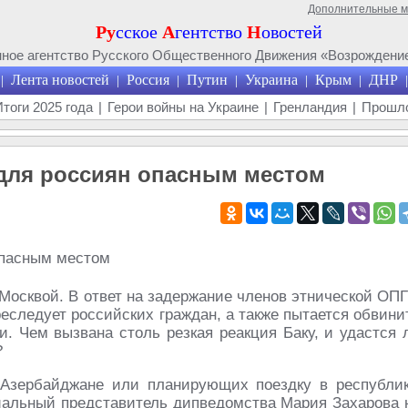
Дополнительные 
Ру
сское
А
гентство
Н
овостей
ое агентство Русского Общественного Движения «Возрождение
Лента новостей
Россия
Путин
Украина
Крым
ДНР
|
|
|
|
|
|
|
Итоги 2025 года
|
Герои войны на Украине
|
Гренландия
|
Прошло
для россиян опасным местом
Москвой. В ответ на задержание членов этнической ОПГ
еследует российских граждан, а также пытается обвини
. Чем вызвана столь резкая реакция Баку, и удастся 
?
Азербайджане или планирующих поездку в республик
иальный представитель дипведомства Мария Захарова 