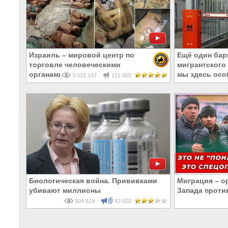
Израиль – мировой центр по
Ещё один бар
торговле человеческими
мигрантского 
органами
мы здесь осо
3 015 147
111 055
Биологическая война. Прививками
Миграция – о
убивают миллионы
Запада проти
504 619
43 650