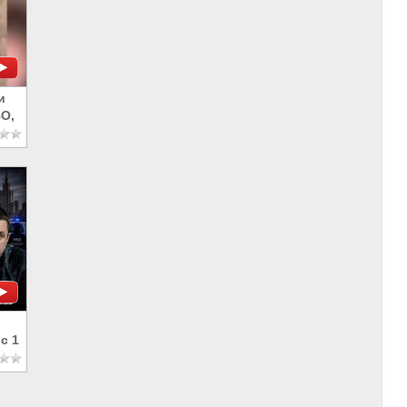
и
О,
с 1