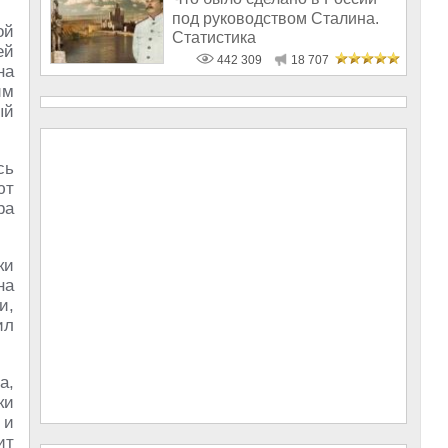
под руководством Сталина.
ой
Статистика
ей
442 309
18 707
на
им
ый
сь
ют
ра
ки
на
и,
ил
а,
ки
 и
ит