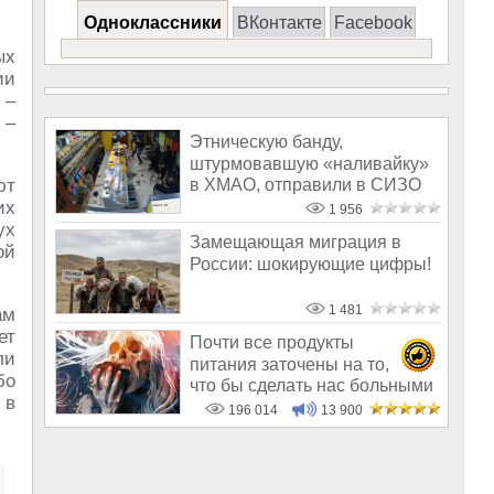
Одноклассники
ВКонтакте
Facebook
ых
ии
 –
 –
Этническую банду,
штурмовавшую «наливайку»
в ХМАО, отправили в СИЗО
ют
их
1 956
ух
Замещающая миграция в
ой
России: шокирующие цифры!
1 481
ам
ет
Почти все продукты
ли
питания заточены на то,
бо
что бы сделать нас больными
 в
и бесплодным
196 014
13 900