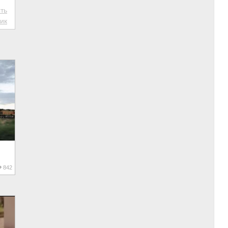
ть
ик
842