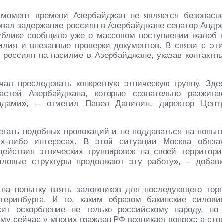
 момент времени Азербайджан не является безопасн
овал задержание россиян в Азербайджане сенатор Андр
ублике сообщило уже о массовом поступлении жалоб 
лия и внезапные проверки документов. В связи с эт
 россиян на насилие в Азербайджане, указав контактн
чал преследовать конкретную этническую группу. Зде
стей Азербайджана, которые сознательно разжига
дами», – отметил Павел Данилин, директор Цент
бегать подобных провокаций и не поддаваться на попыт
х-либо интересах. В этой ситуации Москва обяза
ействия этнических группировок на своей территори
иловые структуры продолжают эту работу», – добав
на попытку взять заложников для последующего торг
теринбурга. И то, каким образом бакинские силови
ит оскорбление не только российскому народу, но
у сейчас у многих граждан РФ возникает вопрос: а сто