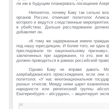
ли им в будущем планировать посещение Азер
Непонятно, почему Баку так сильно во
органов России, отмечает политолог Алекс
которого и ведутся следственные мероприятия
в убийствах. Дальше расследование должно 
добавляет он.
«К тому же задержанные имели граждан
под нашу юрисдикцию. И более того, ни один фа
преследовали по национальному признаку»
заключенных при задержании, то это, вне вс
должно проводиться в рамках российской прав
Однако Баку не вправе давать Мос
азербайджанского происхождения, если они с
политолог. «У нас многонациональное госуда
разных этносов. Между ними царит взаимопон
народности или религиозной группы абсо
Екатеринбурге – абсурдно», – акцентирует экспе