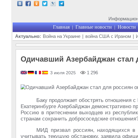
Информационн
Главная
Главные новости
Новости
|
|
Актуально:
Война на Украине
|
война США с Ираном
|
Одичавший Азербайджан стал 
1 296
3 июля 2025
Баку продолжает обострять отношения с 
Екатеринбурге Азербайджан демонстративно пр
Россию в притеснении выходцев из республики
странам сохранить добрососедские отношения
МИД призвал россиян, находящихся в 
учитывать текущую обстановку, заявила офиц