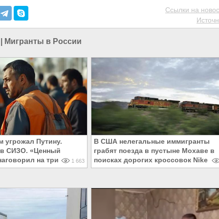
Ссылки на новос
Источн
|
Мигранты в России
м угрожал Путину.
В США нелегальные иммигранты
 в СИЗО. «Ценный
грабят поезда в пустыне Мохаве в
наговорил на три статьи
поисках дорогих кроссовок Nike
1 663