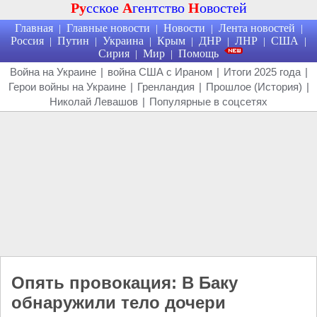
Ру
сское
А
гентство
Н
овостей
Главная
Главные новости
Новости
Лента новостей
|
|
|
|
Россия
Путин
Украина
Крым
ДНР
ЛНР
США
|
|
|
|
|
|
|
Сирия
Мир
Помощь
|
|
Война на Украине
|
война США с Ираном
|
Итоги 2025 года
|
Герои войны на Украине
|
Гренландия
|
Прошлое (История)
|
Николай Левашов
|
Популярные в соцсетях
Опять провокация: В Баку
обнаружили тело дочери