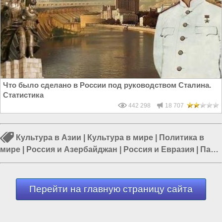
Что было сделано в России под руководством Сталина.
Статистика
442 298
18 707
Культура в Азии
|
Культура в мире
|
Политика в
мире
|
Россия и Азербайджан
|
Россия и Евразия
|
Папа
Римский
|
Дональд Трамп
Перейти на главную страницу сайта