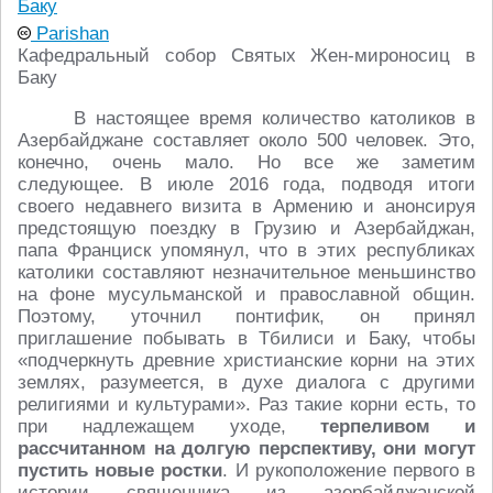
Parishan
Кафедральный собор Святых Жен-мироносиц в
Баку
В настоящее время количество католиков в
Азербайджане составляет около 500 человек. Это,
конечно, очень мало. Но все же заметим
следующее. В июле 2016 года, подводя итоги
своего недавнего визита в Армению и анонсируя
предстоящую поездку в Грузию и Азербайджан,
папа Франциск упомянул, что в этих республиках
католики составляют незначительное меньшинство
на фоне мусульманской и православной общин.
Поэтому, уточнил понтифик, он принял
приглашение побывать в Тбилиси и Баку, чтобы
«подчеркнуть древние христианские корни на этих
землях, разумеется, в духе диалога с другими
религиями и культурами». Раз такие корни есть, то
при надлежащем уходе,
терпеливом и
рассчитанном на долгую перспективу, они могут
пустить новые ростки
. И рукоположение первого в
истории священника из азербайджанской