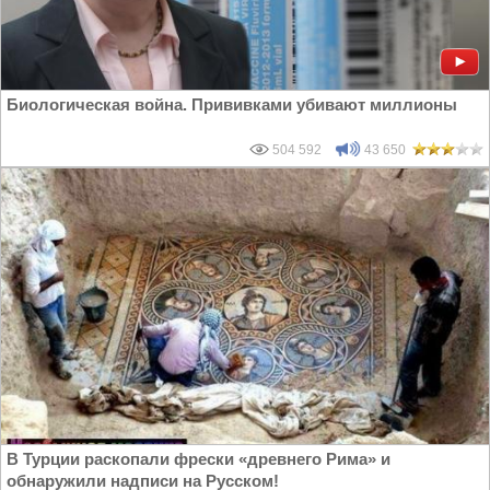
Биологическая война. Прививками убивают миллионы
504 592
43 650
В Турции раскопали фрески «древнего Рима» и
обнаружили надписи на Русском!