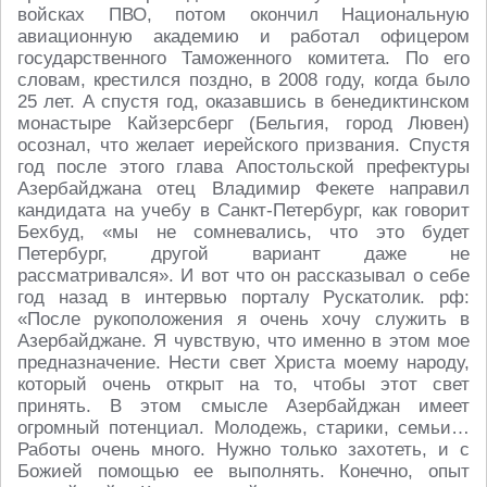
войсках ПВО, потом окончил Национальную
авиационную академию и работал офицером
государственного Таможенного комитета. По его
словам, крестился поздно, в 2008 году, когда было
25 лет. А спустя год, оказавшись в бенедиктинском
монастыре Кайзерсберг (Бельгия, город Лювен)
осознал, что желает иерейского призвания. Спустя
год после этого глава Апостольской префектуры
Азербайджана отец Владимир Фекете направил
кандидата на учебу в Санкт-Петербург, как говорит
Бехбуд, «мы не сомневались, что это будет
Петербург, другой вариант даже не
рассматривался». И вот что он рассказывал о себе
год назад в интервью порталу Рускатолик. рф:
«После рукоположения я очень хочу служить в
Азербайджане. Я чувствую, что именно в этом мое
предназначение. Нести свет Христа моему народу,
который очень открыт на то, чтобы этот свет
принять. В этом смысле Азербайджан имеет
огромный потенциал. Молодежь, старики, семьи…
Работы очень много. Нужно только захотеть, и с
Божией помощью ее выполнять. Конечно, опыт