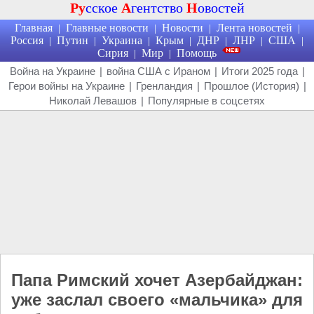
Ру
сское
А
гентство
Н
овостей
Главная
Главные новости
Новости
Лента новостей
|
|
|
|
Россия
Путин
Украина
Крым
ДНР
ЛНР
США
|
|
|
|
|
|
|
Сирия
Мир
Помощь
|
|
Война на Украине
|
война США с Ираном
|
Итоги 2025 года
|
Герои войны на Украине
|
Гренландия
|
Прошлое (История)
|
Николай Левашов
|
Популярные в соцсетях
Папа Римский хочет Азербайджан:
уже заслал своего «мальчика» для