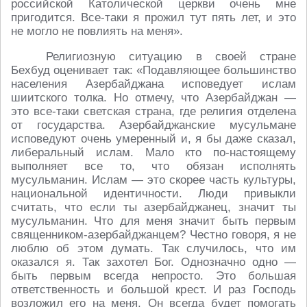
российской Католической церкви очень мне
пригодится. Все-таки я прожил тут пять лет, и это
не могло не повлиять на меня».
Религиозную ситуацию в своей стране
Бехбуд оценивает так: «Подавляющее большинство
населения Азербайджана исповедует ислам
шиитского толка. Но отмечу, что Азербайджан —
это все-таки светская страна, где религия отделена
от государства. Азербайджанские мусульмане
исповедуют очень умеренный и, я бы даже сказал,
либеральный ислам. Мало кто по-настоящему
выполняет все то, что обязан исполнять
мусульманин. Ислам — это скорее часть культуры,
национальной идентичности. Люди привыкли
считать, что если ты азербайджанец, значит ты
мусульманин. Что для меня значит быть первым
священником-азербайджанцем? Честно говоря, я не
люблю об этом думать. Так случилось, что им
оказался я. Так захотел Бог. Однозначно одно —
быть первым всегда непросто. Это большая
ответственность и большой крест. И раз Господь
возложил его на меня, Он всегда будет помогать