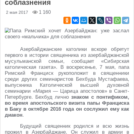
соблазнения
1 160
2 мая 2017
Азербайджанские католики вскоре обретут
первого в истории священника из азербайджанской
мусульманской семьи, сообщает «Сибирская
католическая газета». В воскресенье, 7 мая, папа
Римский Франциск рукоположит в священники
среди других семинаристов Бехбуда Мустафаева,
выпускника Католической высшей духовной
семинарии «Мария — Царица апостолов» в Санкт-
Петербурге. Бехбуд лично
знаком с понтификом,
во время апостольского визита папы Франциска
в Баку в октябре 2016 года он сослужил ему как
диакон
.
Будущий священник родился и всю жизнь
прожил в Азербайджане. Он служил в армии в