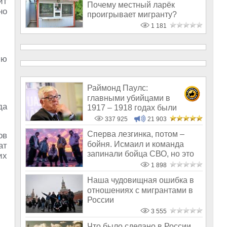
ит
Почему местный ларёк
но
проигрывает мигранту?
1 181
ию
Раймонд Паулс:
главными убийцами в
да
1917 – 1918 годах были
латыши и евреи, а не русс
337 925
21 903
Сперва лезгинка, потом –
ов
бойня. Исмаил и команда
ат
запинали бойца СВО, но это
их
«дружба
1 898
Наша чудовищная ошибка в
отношениях с мигрантами в
России
3 555
Что было сделано в России