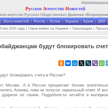
Дополнительные 
Ру
сское
А
гентство
Н
овостей
ое агентство Русского Общественного Движения «Возрождение
Лента новостей
Россия
Путин
Украина
Крым
ДНР
|
|
|
|
|
|
|
Итоги 2025 года
|
Герои войны на Украине
|
Гренландия
|
Прошло
байджанцам будут блокировать сче
т Москве. А в России процветает бизнес влиятельн
млять Алиева, пока не получат зеркальный ответ. И вот
 ударили по своим. Подробности читайте в материа