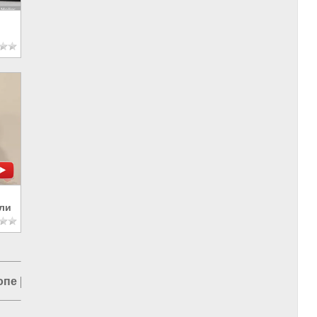
ли
опе
|
Борьба с преступностью
|
Александр Бастрыкин
|