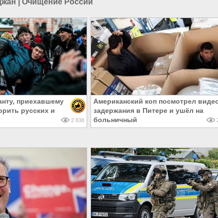
джан
|
Очищение России
анту, приехавшему
Американский коп посмотрел виде
орить русских и
задержания в Питере и ушёл на
больничный
2 838
2