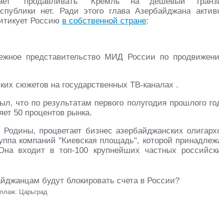
ает "продавливать" Кремль на дешевый транз
спублики нет. Ради этого глава Азербайджана актив
ритикует Россию
в собственной стране
:
убежное представительство МИД России по продвижен
ких сюжетов на государственных ТВ-каналах .
ыл, что по результатам первого полугодия прошлого го
яет 50 процентов рынка.
й Родины, процветает бизнес азербайджанских олигарх
уппа компаний "Киевская площадь", которой принадлеж
Она входит в топ-100 крупнейших частных российск
ллаж: Царьград