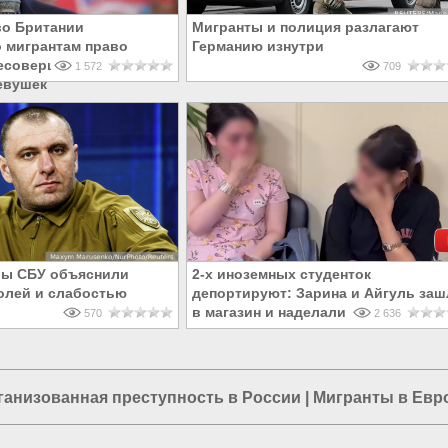
во Британии
Мигранты и полиция разлагают
 мигрантам право
Германию изнутри
есовершеннолетних
1 572
709
евушек
вы СБУ объяснили
2-х иноземных студенток
олей и слабостью
депортируют: Зарина и Айгуль заш
в магазин и наделали делов
570
2 636
ганизованная преступность в России
|
Мигранты в Евр