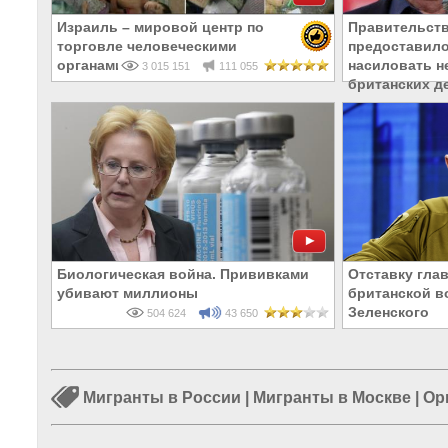
Израиль – мировой центр по
Правительст
торговле человеческими
предоставило
органами
насиловать н
3 015 151
111 055
британских д
Биологическая война. Прививками
Отставку гла
убивают миллионы
британской в
Зеленского
504 624
43 650
Мигранты в России
|
Мигранты в Москве
|
Ор