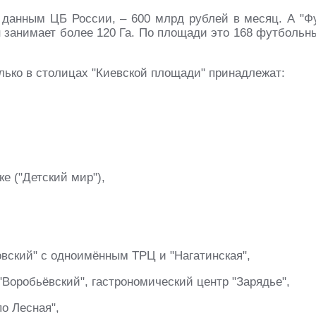
 данным ЦБ России, – 600 млрд рублей в месяц. А "Ф
н занимает более 120 Га. По площади это 168 футбольн
лько в столицах "Киевской площади" принадлежат:
е ("Детский мир"),
вский" с одноимённым ТРЦ и "Нагатинская",
"Воробьёвский", гастрономический центр "Зарядье",
о Лесная",