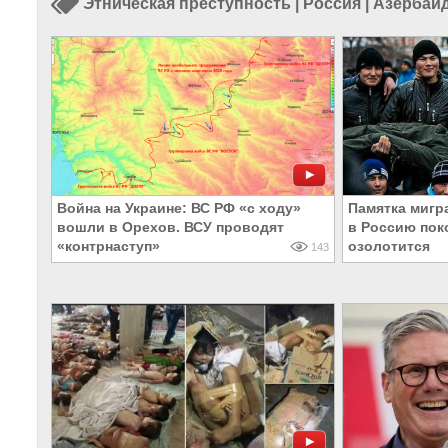
Этническая преступность
|
Россия
|
Азербай
Война на Украине: ВС РФ «с ходу»
Памятка мигр
вошли в Орехов. ВСУ проводят
в Россию пок
«контрнаступ»
озолотится
143