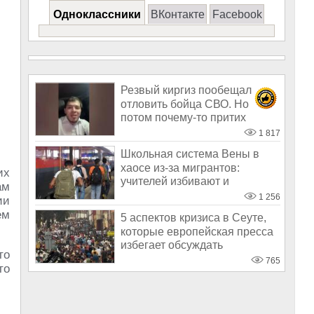
Одноклассники
ВКонтакте
Facebook
Резвый киргиз пообещал
отловить бойца СВО. Но
потом почему-то притих
1 817
Школьная система Вены в
хаосе из-за мигрантов:
их
учителей избивают и
ам
заставляют носит
1 256
ии
ем
5 аспектов кризиса в Сеуте,
которые европейская пресса
избегает обсуждать
то
765
то