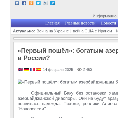
Информационн
Главная
Главные новости
Новости
|
|
Актуально:
Война на Украине
|
война США с Ираном
|
«Первый пошёл»: богатым азер
в России?
2 463
14 февраля 2025
Официальный Баку без остановки хами
азербайджанской диаспоры. Они не будут вразу
появилась надежда. Похоже, реплики Алиева
"Новороссии".