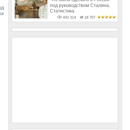
под руководством Сталина.
уд
Статистика
ых
442 314
18 707