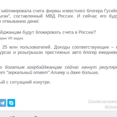
заблокировала счета фирмы известного блогера Гусей
ыган", составленный МВД России. И сейчас его буд
и отмыванию денег.
крин VK видео.
е 25 млн пользователей. Доходы соответствующие – 
урсах и розыгрышах престижных авто блогер ежеднев
о богатым азербайджанцам сейчас начнут регуляр
ет "зеркальный ответ" Алиеву и даже больше,
мый с ситуацией изнутри.
Ссылки на новос
Источн