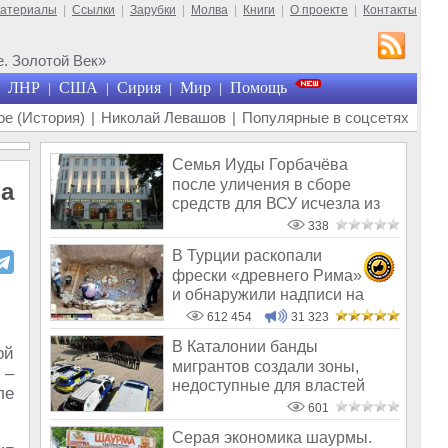
материалы
|
Ссылки
|
Зарубки
|
Молва
|
Книги
|
О проекте
|
Контакты
. Золотой Век»
ЛНР
США
Сирия
Мир
Помощь
|
|
|
|
е (История)
|
Николай Левашов
|
Популярные в соцсетях
Семья Иуды Горбачёва
после уличения в сборе
та
средств для ВСУ исчезла из
общего поля
338
В Турции раскопали
фрески «древнего Рима»
и обнаружили надписи на
Русском!
612 454
31 323
В Каталонии банды
ой
мигрантов создали зоны,
 –
недоступные для властей
ле
601
Серая экономика шаурмы.