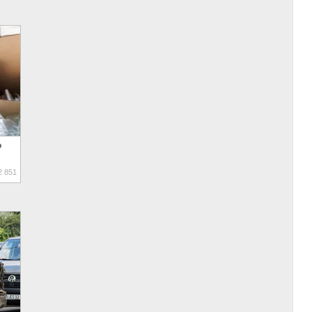
о
 851