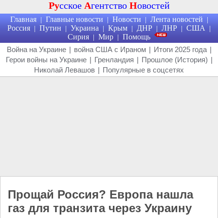
Ру
сское
А
гентство
Н
овостей
Главная
Главные новости
Новости
Лента новостей
|
|
|
|
Россия
Путин
Украина
Крым
ДНР
ЛНР
США
|
|
|
|
|
|
|
Сирия
Мир
Помощь
|
|
Война на Украине
|
война США с Ираном
|
Итоги 2025 года
|
Герои войны на Украине
|
Гренландия
|
Прошлое (История)
|
Николай Левашов
|
Популярные в соцсетях
Прощай Россия? Европа нашла
газ для транзита через Украину