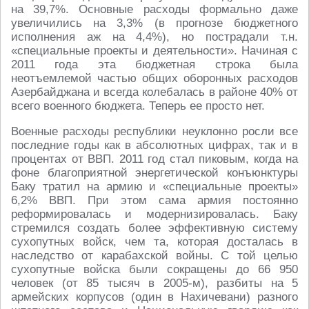
на 39,7%. Основные расходы формально даже
увеличились на 3,3% (в прогнозе бюджетного
исполнения аж на 4,4%), но пострадали т.н.
«специальные проекты и деятельности». Начиная с
2011 года эта бюджетная строка была
неотъемлемой частью общих оборонных расходов
Азербайджана и всегда колебалась в районе 40% от
всего военного бюджета. Теперь ее просто нет.
Военные расходы республики неуклонно росли все
последние годы как в абсолютных цифрах, так и в
процентах от ВВП. 2011 год стал пиковым, когда на
фоне благоприятной энергетической конъюнктуры
Баку тратил на армию и «специальные проекты»
6,2% ВВП. При этом сама армия постоянно
реформировалась и модернизировалась. Баку
стремился создать более эффективную систему
сухопутных войск, чем та, которая досталась в
наследство от карабахской войны. С той целью
сухопутные войска были сокращены до 66 950
человек (от 85 тысяч в 2005-м), разбиты на 5
армейских корпусов (один в Нахичевани) разного