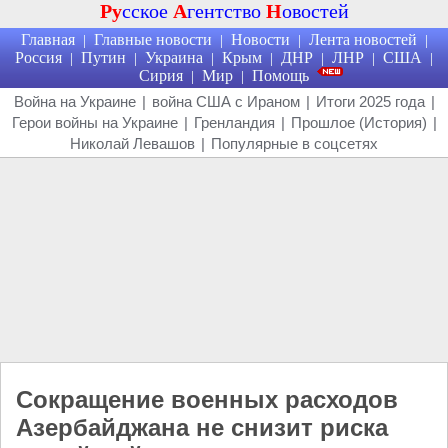
Ру
сское
А
гентство
Н
овостей
Главная
Главные новости
Новости
Лента новостей
|
|
|
|
Россия
Путин
Украина
Крым
ДНР
ЛНР
США
|
|
|
|
|
|
|
Сирия
Мир
Помощь
|
|
Война на Украине
|
война США с Ираном
|
Итоги 2025 года
|
Герои войны на Украине
|
Гренландия
|
Прошлое (История)
|
Николай Левашов
|
Популярные в соцсетях
Сокращение военных расходов
Азербайджана не снизит риска