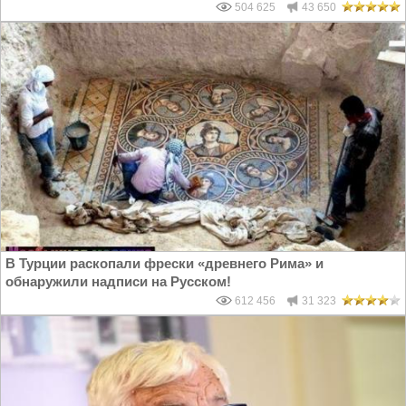
504 625
43 650
В Турции раскопали фрески «древнего Рима» и
обнаружили надписи на Русском!
612 456
31 323