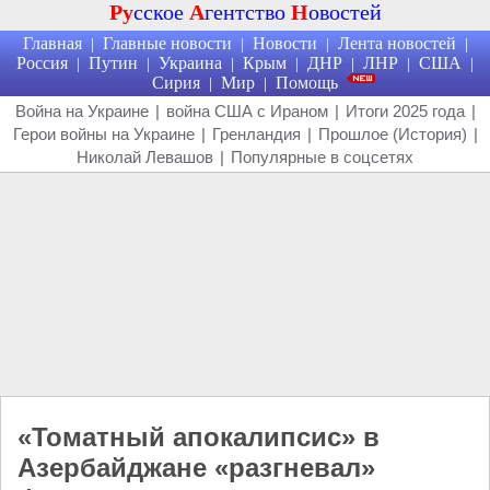
Ру
сское
А
гентство
Н
овостей
Главная
Главные новости
Новости
Лента новостей
|
|
|
|
Россия
Путин
Украина
Крым
ДНР
ЛНР
США
|
|
|
|
|
|
|
Сирия
Мир
Помощь
|
|
Война на Украине
|
война США с Ираном
|
Итоги 2025 года
|
Герои войны на Украине
|
Гренландия
|
Прошлое (История)
|
Николай Левашов
|
Популярные в соцсетях
«Томатный апокалипсис» в
Азербайджане «разгневал»