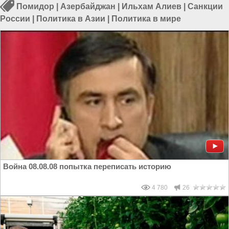
Помидор
|
Азербайджан
|
Ильхам Алиев
|
Санкции
России
|
Политика в Азии
|
Политика в мире
Война 08.08.08 попытка переписать историю
4 780
26