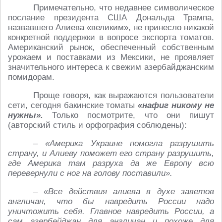
Примечательно, что недавнее символическое
послание президента США Дональда Трампа,
назвавшего Алиева «великим», не принесло никакой
конкретной поддержки в вопросе экспорта томатов.
Американский рынок, обеспеченный собственным
урожаем и поставками из Мексики, не проявляет
значительного интереса к свежим азербайджанским
помидорам.
Проще говоря, как выражаются пользователи
сети, сегодня бакинские томаты
«нафиг никому не
нужны».
Только посмотрите, что они пишут
(авторский стиль и орфография соблюдены):
– «Америка Украине помогла разрушить
страну, и Алиеву поможет его страну разрушить,
где Америка там разруха да же Европу всю
перевернули с ног на голову поставили».
– «Все действия алиева в духе заветов
англичан, что бы навредить России надо
уничтожить себя. Главное навредить России, а
сам азербейджан для англичан и похоже для