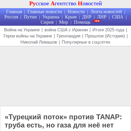
Ру
сское
А
гентство
Н
овостей
Главная
Главные новости
Новости
Лента новостей
|
|
|
|
Россия
Путин
Украина
Крым
ДНР
ЛНР
США
|
|
|
|
|
|
|
Сирия
Мир
Помощь
|
|
Война на Украине
|
война США с Ираном
|
Итоги 2025 года
|
Герои войны на Украине
|
Гренландия
|
Прошлое (История)
|
Николай Левашов
|
Популярные в соцсетях
«Турецкий поток» против TANAP:
труба есть, но газа для неё нет