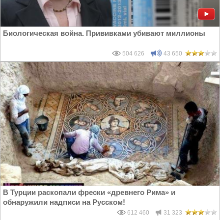
Биологическая война. Прививками убивают миллионы
504 626
43 650
В Турции раскопали фрески «древнего Рима» и
обнаружили надписи на Русском!
612 460
31 323