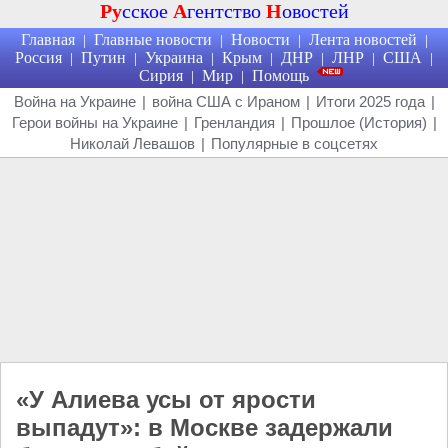
Ру
сское
А
гентство
Н
овостей
Главная
Главные новости
Новости
Лента новостей
|
|
|
|
Россия
Путин
Украина
Крым
ДНР
ЛНР
США
|
|
|
|
|
|
|
Сирия
Мир
Помощь
|
|
Война на Украине
|
война США с Ираном
|
Итоги 2025 года
|
Герои войны на Украине
|
Гренландия
|
Прошлое (История)
|
Николай Левашов
|
Популярные в соцсетях
«У Алиева усы от ярости
выпадут»: в Москве задержали