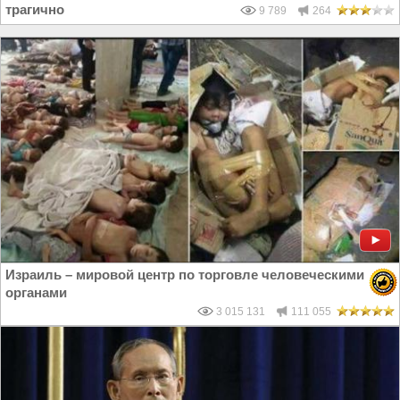
трагично
9 789
264
Израиль – мировой центр по торговле человеческими
органами
3 015 131
111 055