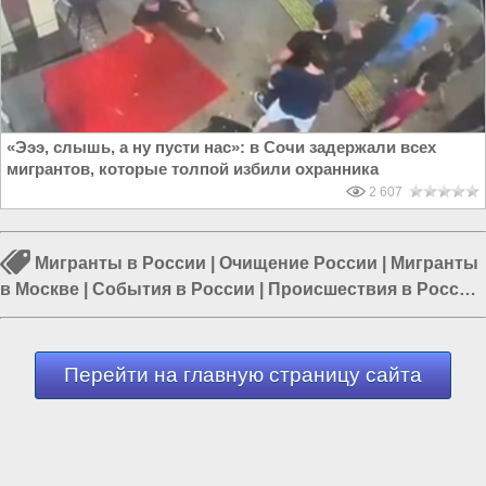
«Эээ, слышь, а ну пусти нас»: в Сочи задержали всех
мигрантов, которые толпой избили охранника
2 607
Мигранты в России
|
Очищение России
|
Мигранты
в Москве
|
События в России
|
Происшествия в России
|
Организованная преступность в России
|
Политика в
России
Перейти на главную страницу сайта