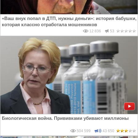
«Ваш внук попал в ДТП, нужны деньги»: история бабушки,
которая классно отработала мошенников
12 836
53
Биологическая война. Прививками убивают миллионы
504 599
43 650