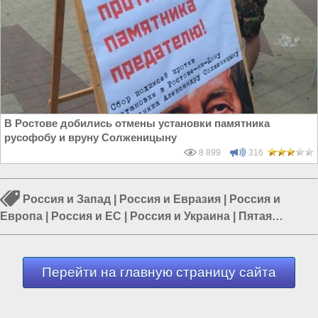
В Ростове добились отмены установки памятника
русофобу и вруну Солженицыну
8 899
316
Россия и Запад
|
Россия и Евразия
|
Россия и
Европа
|
Россия и ЕС
|
Россия и Украина
|
Пятая
колонна в России
|
Европа и Украина
Перейти на главную страницу сайта