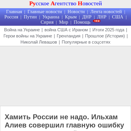
Ру
сское
А
гентство
Н
овостей
Главная
Главные новости
Новости
Лента новостей
|
|
|
|
Россия
Путин
Украина
Крым
ДНР
ЛНР
США
|
|
|
|
|
|
|
Сирия
Мир
Помощь
|
|
Война на Украине
|
война США с Ираном
|
Итоги 2025 года
|
Герои войны на Украине
|
Гренландия
|
Прошлое (История)
|
Николай Левашов
|
Популярные в соцсетях
Хамить России не надо. Ильхам
Алиев совершил главную ошибку