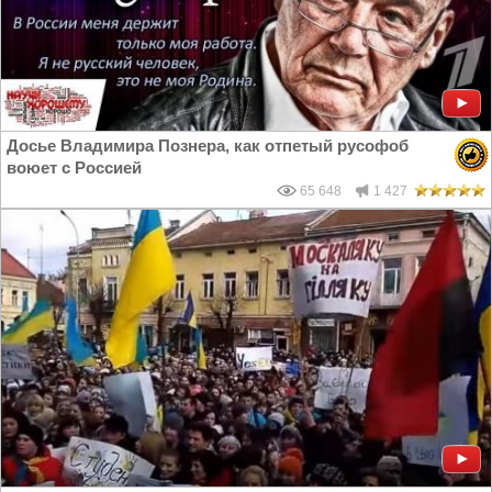
Досье Владимира Познера, как отпетый русофоб
воюет с Россией
65 648
1 427