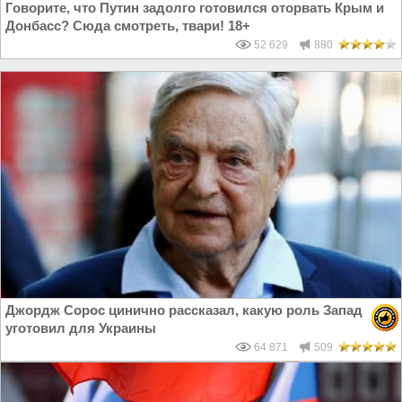
Говорите, что Путин задолго готовился оторвать Крым и
Донбасс? Сюда смотреть, твари! 18+
52 629
880
Джордж Сорос цинично рассказал, какую роль Запад
уготовил для Украины
64 871
509