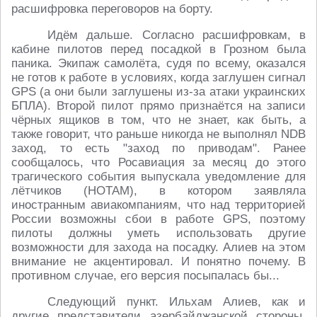
расшифровка переговоров на борту.
Идём дальше. Согласно расшифровкам, в
кабине пилотов перед посадкой в Грозном была
паника. Экипаж самолёта, судя по всему, оказался
не готов к работе в условиях, когда заглушен сигнал
GPS (а они были заглушены из-за атаки украинских
БПЛА). Второй пилот прямо признаётся на записи
чёрных ящиков в том, что не знает, как быть, а
также говорит, что раньше никогда не выполнял NDB
заход, то есть "заход по приводам". Ранее
сообщалось, что Росавиация за месяц до этого
трагического события выпускала уведомление для
лётчиков (НОТАМ), в котором заявляла
иностранным авиакомпаниям, что над территорией
России возможны сбои в работе GPS, поэтому
пилоты должны уметь использовать другие
возможности для захода на посадку. Алиев на этом
внимание не акцентировал. И понятно почему. В
противном случае, его версия посыпалась бы...
Следующий пункт. Ильхам Алиев, как и
другие представители азербайджанской стороны,