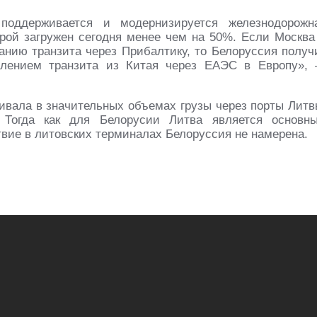
поддерживается и модернизируется железнодорожн
орой загружен сегодня менее чем на 50%. Если Москва
анию транзита через Прибалтику, то Белоруссия получ
влением транзита из Китая через ЕАЭС в Европу»
,
ливала в значительных объемах грузы через порты Литв
 Тогда как для Белорусии Литва является основн
твие в литовских терминалах Белоруссия не намерена.