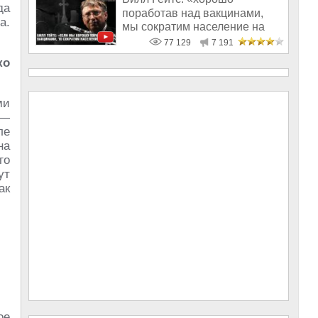
да
поработав над вакцинами,
а.
мы сократим население на
10-15%»
77 129
7 191
ко
ми
 —
ле
на
го
ут
ак
ое