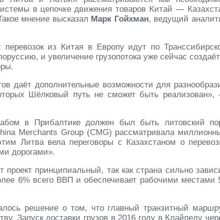
системы в цепочке движения товаров Китай — Казахст
Такое мнение высказал
Марк Гойхман
, ведущий аналит
 перевозок из Китая в Европу идут по Транссибирск
оруссию, и увеличение грузопотока уже сейчас создаёт
оры.
ов даёт дополнительные возможности для разнообраз
оторых Шёлковый путь не сможет быть реализован»,
хабом в Прибалтике должен был быть литовский по
 China Merchants Group (CMG) рассматривала миллионн
тим Литва вела переговоры с Казахстаном о перевоз
ми дорогами».
 проект принципиальный, так как страна сильно завис
более 6% всего ВВП и обеспечивает рабочими местами 
алось решение о том, что главный транзитный маршр
ву. Запуск доставки грузов в 2016 году в Клайпеду чер