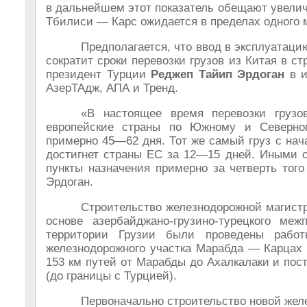
в дальнейшем этот показатель обещают увелич
Тбилиси — Карс ожидается в пределах одного м
Предполагается, что ввод в эксплуатац
сократит сроки перевозки грузов из Китая в с
президент Турции
Реджеп Тайип Эрдоган
в и
АзерТАдж, АПА и Тренд.
«В настоящее время перевозки груз
европейские страны по Южному и Северном
примерно 45—62 дня. Тот же самый груз с на
достигнет страны ЕС за 12—15 дней. Иными с
пункты назначения примерно за четверть того
Эрдоган
.
Строительство железнодорожной магистр
основе азербайджано-грузино-турецкого меж
территории Грузии были проведены работ
железнодорожного участка Марабда — Карцах 
153 км путей от Марабды до Ахалкалаки и пос
(до границы с Турцией).
Первоначально строительство новой желе