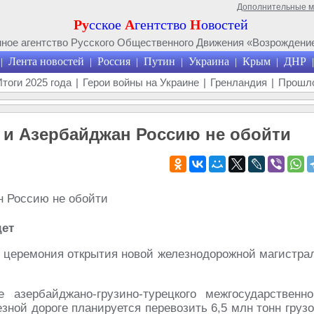
Дополнительные 
Ру
сское
А
гентство
Н
овостей
ое агентство Русского Общественного Движения «Возрождение
Лента новостей
Россия
Путин
Украина
Крым
ДНР
|
|
|
|
|
|
|
Итоги 2025 года
|
Герои войны на Украине
|
Гренландия
|
Прошло
 и Азербайджан Россию не обойти
дет
я церемония открытия новой железнодорожной магистра
 азербайджано-грузино-турецкого межгосударственно
зной дороге планируется перевозить 6,5 млн тонн грузо