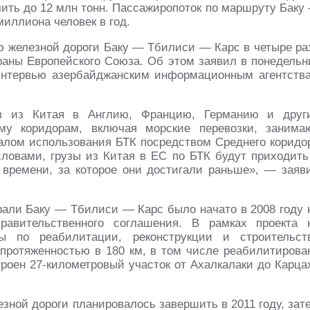
ить до 12 млн тонн. Пассажиропоток по маршруту Баку
иллиона человек в год.
ию железной дороги Баку — Тбилиси — Карс в четыре ра
траны Европейского Союза. Об этом заявил в понедельн
нтервью азербайджанским информационным агентств
ов из Китая в Англию, Францию, Германию и друг
у коридорам, включая морские перевозки, занима
чалом использования БТК посредством Среднего коридо
ловами, грузы из Китая в ЕС по БТК будут приходить
 времени, за которое они достигали раньше»
, — заяв
али Баку — Тбилиси — Карс было начато в 2008 году 
правительственного соглашения. В рамках проекта 
ы по реабилитации, реконструкции и строительст
протяженностью в 180 км, в том числе реабилитирова
троен 27-километровый участок от Ахалкалаки до Карца
зной дороги планировалось завершить в 2011 году, зат