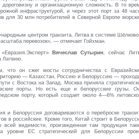
ю дороговизну и организационную сложность. В то вре
рожной инфраструктурой, и через этот порт за 48 час
ов для 30 млн потребителей в Северной Европе морск
народным центром транзита. Литва в системе Шёлково
масштаба перевозок»,
— отмечает Гойхман.
 «Евразия.Эксперт»
Вячеслав Сутырин
, сейчас Лит
а Латвию.
м, что он сжег мосты сотрудничества с Евразийск
ерриторию — Казахстан, Россию и Белоруссию — проход
ути с Востока на Запад. Москва приняла стратегическ
овские порты. Но есть еще и белорусские грузы. О
едском порту, который создает около 4—6% литовско
ия и Белоруссия договариваются о переброске транзи
ов в российские. Кроме того, Китай строит в Белорусс
о всей видимости, произведенная там продукция так
а уровне ЕС стратегический для Белоруссии прое