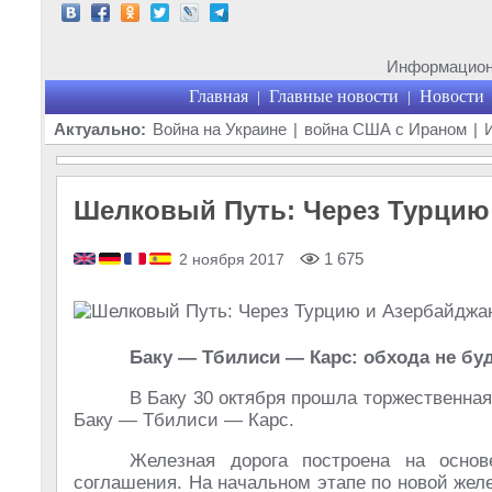
Информационн
Главная
Главные новости
Новости
|
|
Актуально:
Война на Украине
|
война США с Ираном
|
Шелковый Путь: Через Турцию
1 675
2 ноября 2017
Баку — Тбилиси — Карс: обхода не бу
В Баку 30 октября прошла торжественна
Баку — Тбилиси — Карс.
Железная дорога построена на основе
соглашения. На начальном этапе по новой желе