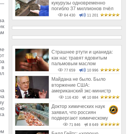
кукурузы одновременно
 —
погибло 37 миллионов пчёл
64 430
11 201
за
ик
ам
ие
Страшнее ртути и цианида:
ют
как нас травят ядовитым
ра
пальмовым маслом
 в
77 659
10 996
ил
Майдана не было. Было
вторжение США:
на
американский экс-министр
на
написал открытое пись
116 430
10 884
ву
Доктор химических наук
но
заявил, что россиян
ха
подвергают химическому
геноциду
71 846
8 649
ем
Билл Гейтс: «хорошо