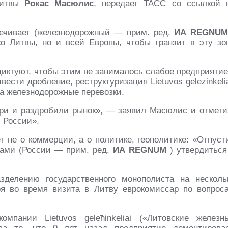
Литвы
Рокас Масюлис
, передает ТАСС со ссылкой 
печивает
(железнодорожный — прим. ред.
ИА REGNU
ко Литвы, но и всей Европы, чтобы транзит в эту зо
диктуют, чтобы этим не занималось слабое предприятие
ести дробление, реструктуризация Lietuvos gelezinkelia
на железнодорожные перевозки.
ери и раздробили рынок»,
— заявил Масюлис и отмети
ю России».
т не о коммерции, а о политике, геополитике: «Отпуст
ками (России — прим. ред.
ИА REGNUM
) утвердиться
азделению государственного монополиста на несколь
я во время визита в Литву еврокомиссар по вопрос
мпании Lietuvos geleћinkeliai («Литовские железн