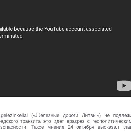
 gelezinkeliai («Железные дороги Литвы») не подлеж
радского транзита это идет вразрез с геополитически
зопасности. Такое мнение 24 октября высказал гла