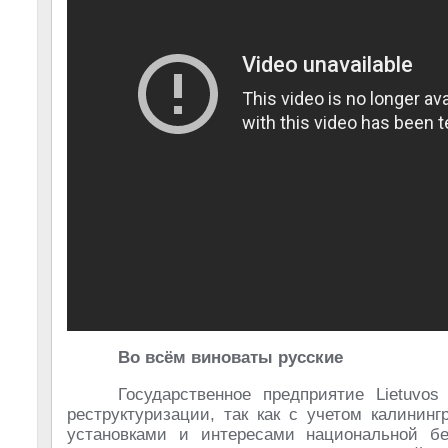
Во всём виноваты русские
Государственное предприятие Lietuvos
реструктуризации, так как с учетом калининг
установками и интересами национальной бе