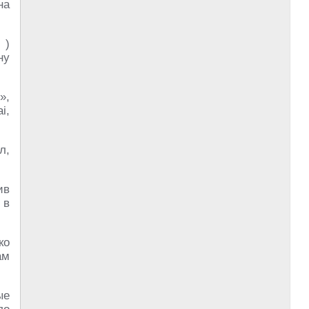
на
M
)
ну
»,
i,
л,
ив
 в
ко
ам
ые