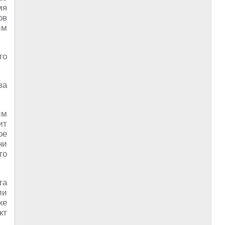
мя
ов
им
го
ва
им
ит
ое
ни
го
та
ии
же
кт