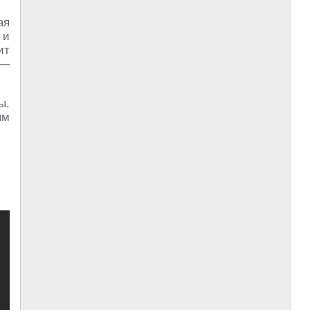
ая
 и
ит
 —
ы.
ым