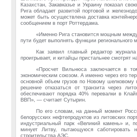
Казахстан, Закавказье и Украину показал сво
Рига обладает развитой портовой и железнодо
может быть осуществлена доставка контейнер
сообщением в порт Роттердама.
«Именно Рига становится мощным между
пути будет выполнять функции регионального 
Как заявил главный редактор журнала
проигрывает, и китайцы пристальнее смотрят н
«Просчет Вильнюса заключается в то
экономическим союзом. А именно через его т
основной объем грузов по Новому шелковому п
решение отказаться от транзита через лит
обеспечивают порядка 40% перевалки в Клайп
ВВП»
, — считает Сутырин.
По его словам, на данный момент Росс
белорусских нефтепродуктов из литовских порт
индустриальный парк «Великий камень» и, п
минует Литву, пытающуюся саботировать н
строительства АЭС.