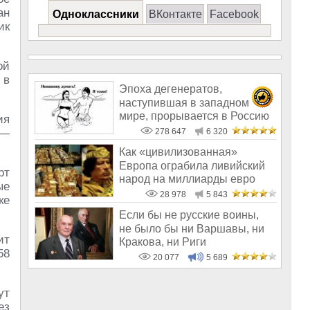
ан
Одноклассники
ВКонтакте
Facebook
ик
ой
 в
Эпоха дегенератов,
наступившая в западном
мире, прорывается в Россию
ия
—
278 647
6 320
Как «цивилизованная»
Европа ограбила ливийский
рт
народ на миллиарды евро
ые
28 978
5 843
ке
Если бы не русские воины,
не было бы ни Варшавы, ни
ит
Кракова, ни Риги
58
20 077
5 689
ут
ез