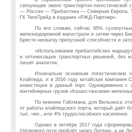
связующее звено транспортно-логистической 
— Россия — Прибалтика — Северная Европа. 
ГК ТелеТрейд в издании «РЖД-Партнер».
По его словам, сейчас 95% сухопутных
железнодорожной магистрали и затем через Бел
Бресте нехватку пропускной способности и зат
«Использование прибалтийских маршрут
и оптимизации транспортных решений, без к
пишет аналитик.
Изначально основным логистическим 
Клайпеда, и в 2016 году китайская компания
инвестиции в данный порт. Одновременно с э
контейнерных грузов «Казахстанскими железны
По мнению Гойхмана, для Вильнюса этот
от работы клайпедского порта, который даёт 
тыс. чел., или 4% трудоспособного населения.
Однако в октябре 2017 года сформиров
Шёлкового пути пройдёт через Латвию, а не Лит