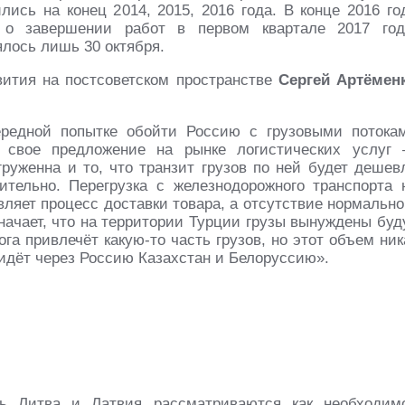
лись на конец 2014, 2015, 2016 года. В конце 2016 го
о завершении работ в первом квартале 2017 год
лось лишь 30 октября.
вития на постсоветском пространстве
Сергей Артёмен
чередной попытке обойти Россию с грузовыми потока
 свое предложение на рынке логистических услуг
агруженна и то, что транзит грузов по ней будет дешев
ельно. Перегрузка с железнодорожного транспорта 
ляет процесс доставки товара, а отсутствие нормально
ачает, что на территории Турции грузы вынуждены буд
га привлечёт какую-то часть грузов, но этот объем ник
 идёт через Россию Казахстан и Белоруссию».
ь Литва и Латвия рассматриваются как необходим