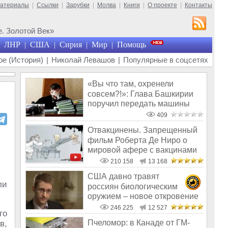
материалы
|
Ссылки
|
Зарубки
|
Молва
|
Книги
|
О проекте
|
Контакты
. Золотой Век»
ЛНР
США
Сирия
Мир
Помощь
|
|
|
|
е (История)
|
Николай Левашов
|
Популярные в соцсетях
«Вы что там, охренели
совсем?!»: Глава Башкирии
поручил передать машины
мэрии «Защи
409
Отвакцинены. Запрещенный
фильм Роберта Де Ниро о
мировой афере с вакцинами
210 158
13 168
США давно травят
ли
россиян биологическим
оружием – новое откровение
Эдварда Сноудена
246 225
12 527
го
Пчеломор: в Канаде от ГМ-
в,