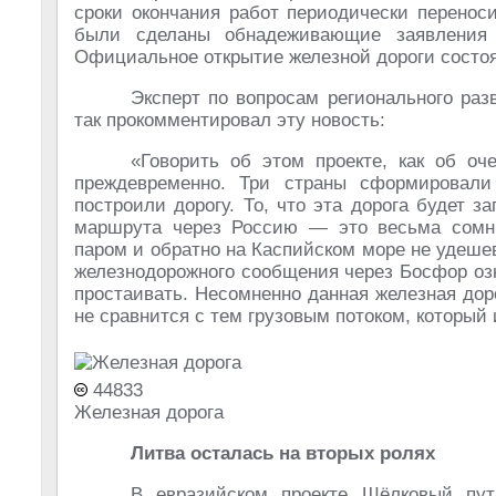
сроки окончания работ периодически переноси
были сделаны обнадеживающие заявления 
Официальное открытие железной дороги состоя
Эксперт по вопросам регионального раз
так прокомментировал эту новость:
«Говорить об этом проекте, как об о
преждевременно. Три страны сформировали
построили дорогу. То, что эта дорога будет з
маршрута через Россию — это весьма сомнит
паром и обратно на Каспийском море не удешев
железнодорожного сообщения через Босфор озн
простаивать. Несомненно данная железная доро
не сравнится с тем грузовым потоком, который
44833
Железная дорога
Литва осталась на вторых ролях
В евразийском проекте Шёлковый пут