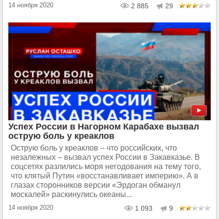
14 ноября 2020
2 885
29
Успех России в Нагорном Карабахе вызвал
острую боль у креаклов
Острую боль у креаклов – что российских, что
незалежных – вызвал успех России в Закавказье. В
соцсетях разлились моря негодования на тему того,
что клятый Путин «восстанавливает империю». А в
глазах сторонников версии «Эрдоган обманул
москалей» раскинулись океаны...
14 ноября 2020
1 093
9