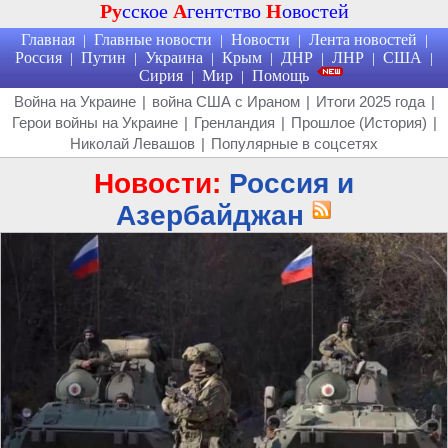
Ру
сское
А
гентство
Н
овостей
Главная
Главные новости
Новости
Лента новостей
|
|
|
|
Россия
Путин
Украина
Крым
ДНР
ЛНР
США
|
|
|
|
|
|
|
Сирия
Мир
Помощь
|
|
Война на Украине
|
война США с Ираном
|
Итоги 2025 года
|
Герои войны на Украине
|
Гренландия
|
Прошлое (История)
|
Николай Левашов
|
Популярные в соцсетях
Новости:
Россия и
Азербайджан