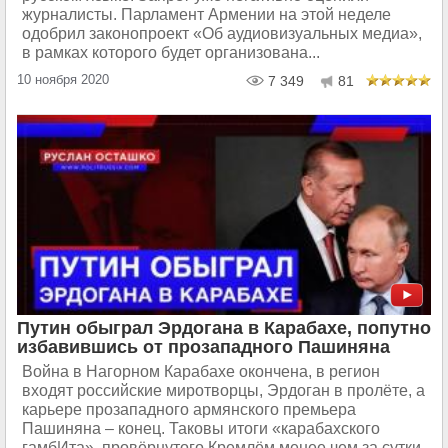
журналисты. Парламент Армении на этой неделе
одобрил законопроект «Об аудиовизуальных медиа»,
в рамках которого будет организована...
10 ноября 2020
7 349
81
Путин обыграл Эрдогана в Карабахе, попутно
избавившись от прозападного Пашиняна
Война в Нагорном Карабахе окончена, в регион
входят российские миротворцы, Эрдоган в пролёте, а
карьере прозападного армянского премьера
Пашиняна – конец. Таковы итоги «карабахского
гамбИта», провёрнутого Кремлём менее чем за сутки.